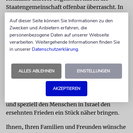
Staatengemeinschaft offenbar überrascht. In
Das Ende der Geschichte erklärte der
Auf dieser Seite können Sie Informationen zu den
Politikwissenschaftler Francis Fukuyama
Zwecken und Anbietern erfahren, die
1992, dass mit dem Ende des Zweiten
personenbezogene Daten auf unserer Webseite
Weltkriegs und des Kalten Kriegs der Weg für
verarbeiten. Weitergehende Informationen finden Sie
die liberale Demokratie frei sei. Vor Kurzem
in unserer
Datenschutzerklärung
.
musste er einräumen: Die Freiheit ist heute so
gefährdet wie nie.
ALLES ABLEHNEN
EINSTELLUNGEN
Ich bleibe trotzdem Optimistin und hoffe,
dass es uns gelingt, Demokratie und Freiheit
AKZEPTIEREN
zu verteidigen. Möge das Jahr 5776 der Welt
und speziell den Menschen in Israel den
ersehnten Frieden ein Stück näher bringen.
Ihnen, Ihren Familien und Freunden wünsche