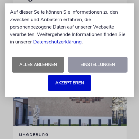
Am 21. Juni 2021 begann die jüdische
Auf dieser Seite können Sie Informationen zu den
Militärseelsorge bei der Bundeswehr.
Zwecken und Anbietern erfahren, die
Militärbundesrabbiner Zsolt Balla zieht nach
personenbezogene Daten auf unserer Webseite
fünf Jahren eine positive Zwischenbilanz
verarbeiten. Weitergehende Informationen finden Sie
in unserer
Datenschutzerklärung
.
18.06.2026
ALLES ABLEHNEN
EINSTELLUNGEN
AKZEPTIEREN
MAGDEBURG