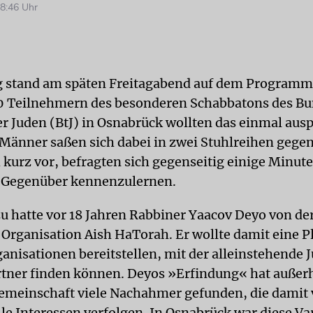
8:46 Uhr
 stand am späten Freitagabend auf dem Programm.
0 Teilnehmern des besonderen Schabbatons des B
er Juden (BtJ) in Osnabrück wollten das einmal aus
Männer saßen sich dabei in zwei Stuhlreihen gege
ch kurz vor, befragten sich gegenseitig einige Minu
e Gegenüber kennenzulernen.
zu hatte vor 18 Jahren Rabbiner Yaacov Deyo von de
Organisation Aish HaTorah. Er wollte damit eine P
ganisationen bereitstellen, mit der alleinstehende 
rtner finden können. Deyos »Erfindung« hat außer
emeinschaft viele Nachahmer gefunden, die damit 
e Interessen verfolgen. In Osnabrück war diese Var