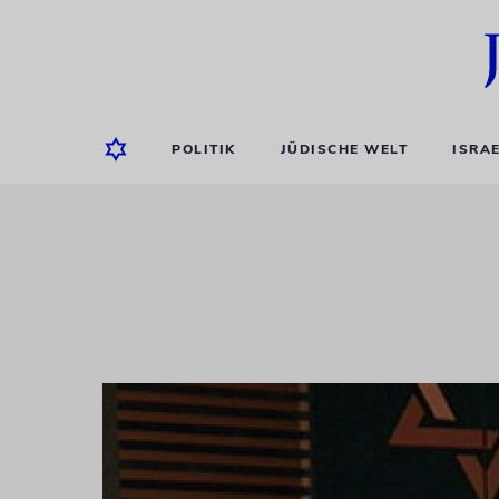
POLITIK
JÜDISCHE WELT
ISRA