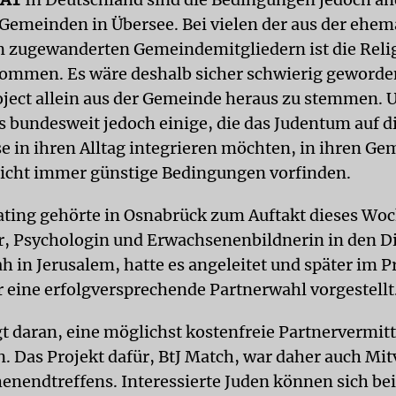
Gemeinden in Übersee. Bei vielen der aus der ehem
 zugewanderten Gemeindemitgliedern ist die Reli
ommen. Es wäre deshalb sicher schwierig geworde
ject allein aus der Gemeinde heraus zu stemmen. 
s bundesweit jedoch einige, die das Judentum auf d
e in ihren Alltag integrieren möchten, in ihren G
nicht immer günstige Bedingungen vorfinden.
ting gehörte in Osnabrück zum Auftakt dieses Wo
r, Psychologin und Erwachsenenbildnerin in den D
h in Jerusalem, hatte es angeleitet und später im
ür eine erfolgversprechende Partnerwahl vorgestellt
gt daran, eine möglichst kostenfreie Partnervermit
n. Das Projekt dafür, BtJ Match, war daher auch Mit
enendtreffens. Interessierte Juden können sich bei