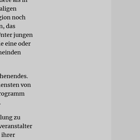
aligen
gion noch
n, das
Unter jungen
ie eine oder
emeinden
chenendes.
iensten von
 Programm
.
tlung zu
veranstalter
 ihrer