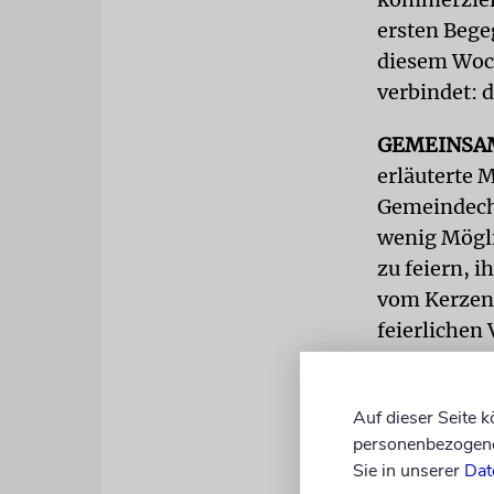
ersten Bege
diesem Woch
verbindet: 
GEMEINSA
erläuterte 
Gemeindeche
wenig Mögli
zu feiern, 
vom Kerzenz
feierlichen
Dazu gehöre
Gottesdiens
Auf dieser Seite 
personenbezogene 
an sollen S
Sie in unserer
Dat
Arbeit soll