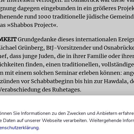
gnung dagegen eingebunden in ein größeres Projek
enende rund 1000 traditionelle jüdische Gemeind
das »Shabbos Project«.
MKEIT
Grundgedanke dieses internationalen Ereigni
Michael Grünberg, BtJ-Vorsitzender und Osnabrück
f, dass junge Juden, die in ihrer Familie oder ihr
chkeiten finden, einen traditionellen, vollständig
ihn mit einem solchen Seminar erleben können: an
ünden vor Schabbatbeginn bis hin zur Hawdala, d
 Verabschiedung des Ruhetages.
n darüber hinaus das gemeinsame festliche Essen,
te, Vorträge und das gesellige Miteinander. Von Fr
können Sie Informationen zu den Zwecken und Anbietern erfahre
Daten auf unserer Webseite verarbeiten. Weitergehende Infor
martphone, Computer und Fernseher ausgeschaltet 
enschutzerklärung
.
 aussetzen, das Auto für 25 Stunden stehen bleiben 