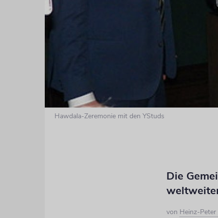
Hawdala-Zeremonie mit den YStuds
Die Gemei
weltweite
von
Heinz-Peter