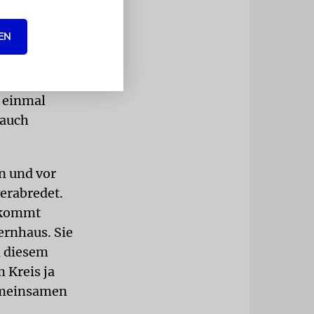
EN
auf
aim aus
 er sich
l einmal
 auch
n und vor
verabredet.
a kommt
ernhaus. Sie
n diesem
 Kreis ja
emeinsamen