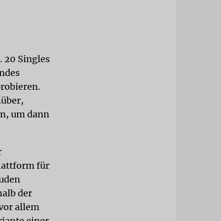
 20 Singles
undes
probieren.
nüber,
ten, um dann
r
lattform für
Juden
halb der
vor allem
iante einer