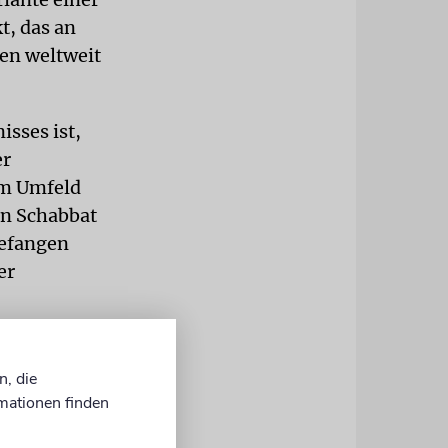
t, das an
en weltweit
sses ist,
er
em Umfeld
en Schabbat
gefangen
er
 die
eitagabend
n, die
mationen finden
bleiben, die
– Ruhe