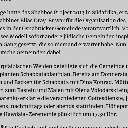
ge hatte das Shabbos Project 2013 in Südafrika, erz
bbiner Elias Dray. Er war für die Organisation des
 in der Osnabrücker Gemeinde verantwortlich. Vo
eses Modell sofort andere jüdische Gemeinden inspi
in Gang gesetzt, die so niemand erwartet habe. Nun
utsche Gemeinden dabei.
rpfälzischen Weiden beteiligte sich die Gemeinde 
planten Schabbatablaufplan. Bereits am Donnersta
 und Backen für Schabbat« mit Dina Konrad. Mütt
n zum Basteln und Malen mit Olena Volodarski ein
arenko erklärte die verschiedenen Gottesdienste, 
ens, nachmittags oder abends stattfinden. Höhepun
 Hawdala-Zeremonie pünktlich um 17.30 Uhr.
TÄT
In Deutschland sind die Bedingungen jedoch and