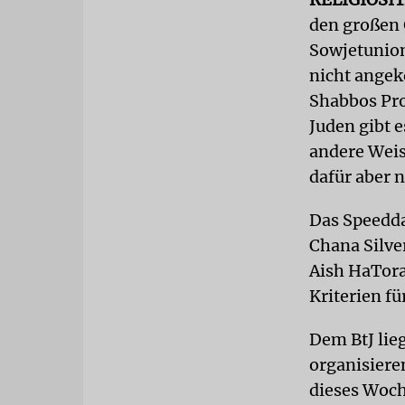
den großen 
Sowjetunion
nicht angek
Shabbos Pro
Juden gibt e
andere Weis
dafür aber 
Das Speedda
Chana Silve
Aish HaTora
Kriterien f
Dem BtJ lie
organisiere
dieses Woch