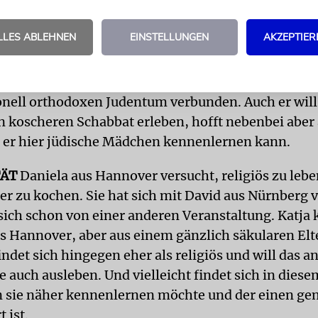
nd das rund um den Globus.
LLES ABLEHNEN
EINSTELLUNGEN
AKZEPTIER
atte Roman aus Frankfurt am Main im Sinn, als er 
e Einladung zu diesem Wochenende entdeckte. Ch
t im Alltag nicht religiös observant, trotzdem fühlt
onell orthodoxen Judentum verbunden. Auch er wil
n koscheren Schabbat erleben, hofft nebenbei aber
s er hier jüdische Mädchen kennenlernen kann.
TÄT
Daniela aus Hannover versucht, religiös zu lebe
er zu kochen. Sie hat sich mit David aus Nürnberg 
sich schon von einer anderen Veranstaltung. Katj
us Hannover, aber aus einem gänzlich säkularen Elt
ndet sich hingegen eher als religiös und will das a
auch ausleben. Und vielleicht findet sich in diesem
n sie näher kennenlernen möchte und der einen g
 ist.