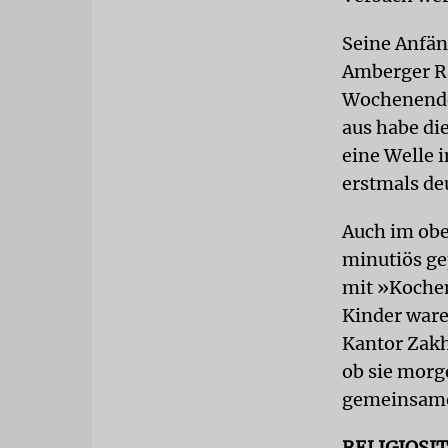
Seine Anfän
Amberger Ra
Wochenendes
aus habe di
eine Welle 
erstmals de
Auch im obe
minutiös ge
mit »Kochen
Kinder ware
Kantor Zakh
ob sie morg
gemeinsame
RELIGIOSI