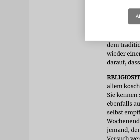
einkehren u
A
Genau das h
Facebook di
Nürnberg leb
dem traditi
wieder eine
darauf, das
RELIGIOSI
allem kosch
Sie kennen 
ebenfalls a
selbst empfi
Wochenende 
jemand, de
Versuch wert