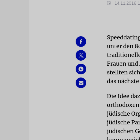
14.11.2016 1
Speeddating
unter den 8
traditionell
Frauen und 
stellten si
das nächst
Die Idee da
orthodoxen 
jüdische Or
jüdische Pa
jüdischen G
kommerziell