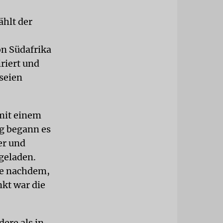
ählt der
n Südafrika
riert und
 seien
mit einem
g begann es
er und
geladen.
je nachdem,
kt war die
ere als in