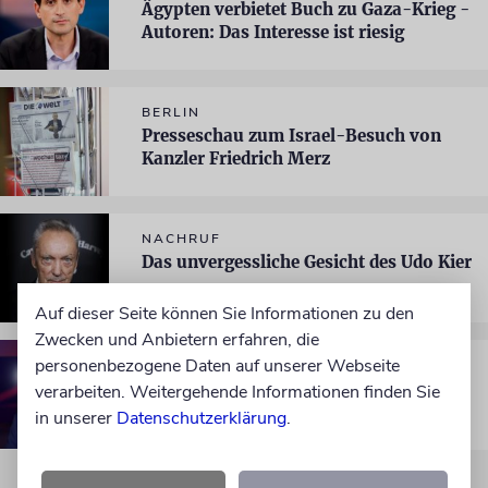
Ägypten verbietet Buch zu Gaza-Krieg -
Autoren: Das Interesse ist riesig
BERLIN
Presseschau zum Israel-Besuch von
Kanzler Friedrich Merz
NACHRUF
Das unvergessliche Gesicht des Udo Kier
Auf dieser Seite können Sie Informationen zu den
Zwecken und Anbietern erfahren, die
personenbezogene Daten auf unserer Webseite
BERLIN
Gauck fordert mehr Beschäftigung mit
verarbeiten. Weitergehende Informationen finden Sie
dem Antisemitismus aus arabischem
in unserer
Datenschutzerklärung
.
Raum und von links