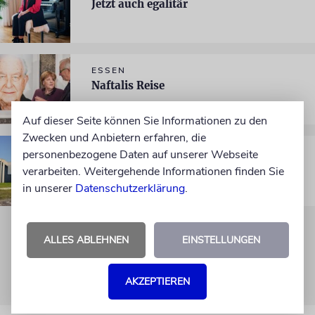
Jetzt auch egalitär
ESSEN
Naftalis Reise
Auf dieser Seite können Sie Informationen zu den
Zwecken und Anbietern erfahren, die
PORTRÄT
personenbezogene Daten auf unserer Webseite
Duisburg – Die Drei-Städte-Gemeinde
verarbeiten. Weitergehende Informationen finden Sie
in unserer
Datenschutzerklärung
.
ALLES ABLEHNEN
EINSTELLUNGEN
AKZEPTIEREN