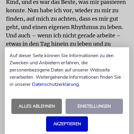
Kind, und es war das Beste, was mir passieren
konnte. Nun habe ich vor, wieder zu mir zu
finden, auf mich zu achten, dass es mir gut
geht, und einen eigenen Rhythmus zu leben.
Und auch – wenn ich nicht gerade arbeite –
etwas in den Tag hinein zu leben und zu
entspannen. Als alleinerziehende Mutter
Auf dieser Seite können Sie Informationen zu den
musste ich immer funktionieren. Jetzt habe
Zwecken und Anbietern erfahren, die
ich Zeit, alles sacken zu lassen. Meine
personenbezogene Daten auf unserer Webseite
Malsachen möchte ich wieder auspacken und
verarbeiten. Weitergehende Informationen finden Sie
in unserer
Datenschutzerklärung
.
viel Zeit mit meinem Freund verbringen. Aber
die Trauer über das zugeschlagene Kapitel ist
da. Auf einmal fühle ich mich viel älter.
ALLES ABLEHNEN
EINSTELLUNGEN
Jonathan Grünfeld (49)
AKZEPTIEREN
Lehrer für Religion und Hebräisch, Düsseldorf