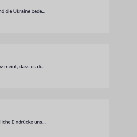
Was die Wiederwahl des französischen Präsidenten Emmanuel Macron für die EU und die Ukraine bedeutet
Um die Freiheit feiern zu können, muss sie erst errungen werden. Unser Autor in Kiew meint, dass es die Pflicht Europas ist, der Ukraine dabei zu helfen
Jüdische Gemeinden sind zu wichtigen Orten der Zivilgesellschaft geworden. Persönliche Eindrücke unseres Kiewer Autors