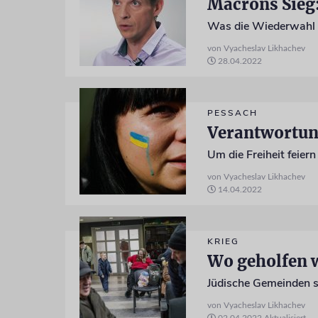
Macrons Sieg
von Vyacheslav Likhachev
28.04.2022
PESSACH
Verantwortun
von Vyacheslav Likhachev
14.04.2022
KRIEG
Wo geholfen 
von Vyacheslav Likhachev