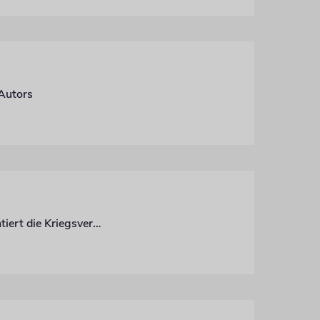
 Autors
Unser Autor ist einer der letzten Journalisten, die in Kiew geblieben sind. Er dokumentiert die Kriegsverbrechen und appelliert an die internationale Gemeinschaft, endlich einzugreifen