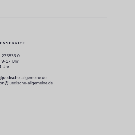
ENSERVICE
 275833 0
 9-17 Uhr
4 Uhr
@juedische-allgemeine.de
ion@juedische-allgemeine.de