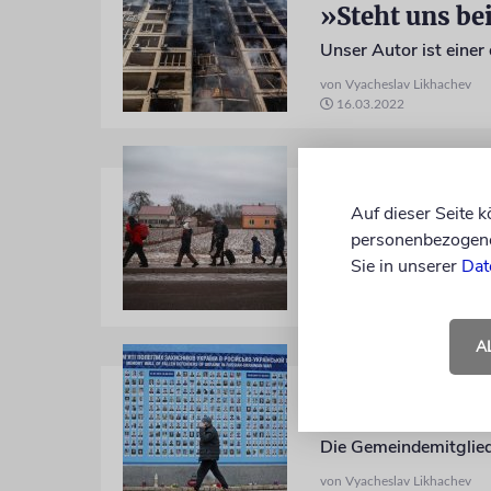
»Steht uns be
von Vyacheslav Likhachev
16.03.2022
UKRAINE
Empathie und
Auf dieser Seite 
personenbezogene 
Die jüdische Gemeinde
Sie in unserer
Dat
von Vyacheslav Likhachev
03.03.2022
A
UKRAINE
Auf alles vorb
Die Gemeindemitgliede
von Vyacheslav Likhachev