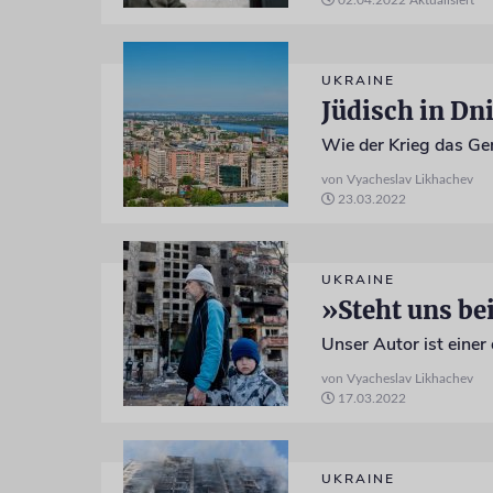
02.04.2022
Aktualisiert
UKRAINE
Jüdisch in Dn
Wie der Krieg das Ge
von Vyacheslav Likhachev
23.03.2022
UKRAINE
»Steht uns be
von Vyacheslav Likhachev
17.03.2022
UKRAINE