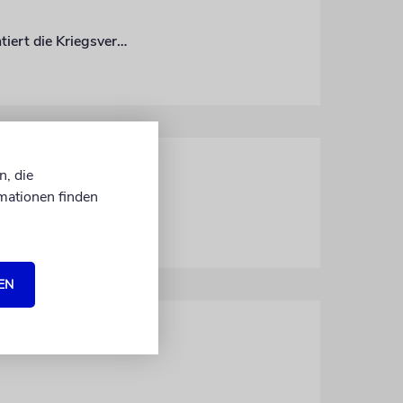
Unser Autor ist einer der letzten Journalisten, die in Kiew geblieben sind. Er dokumentiert die Kriegsverbrechen und appelliert an die internationale Gemeinschaft, endlich einzugreifen
n, die
mationen finden
EN