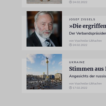
24.02.2022
JOSEF ZISSELS
»Die ergriff
Der Verbandspräsident
von Vyacheslav Likhachev
24.02.2022
UKRAINE
Stimmen aus 
Angesichts der russi
von Vyacheslav Likhachev
17.02.2022