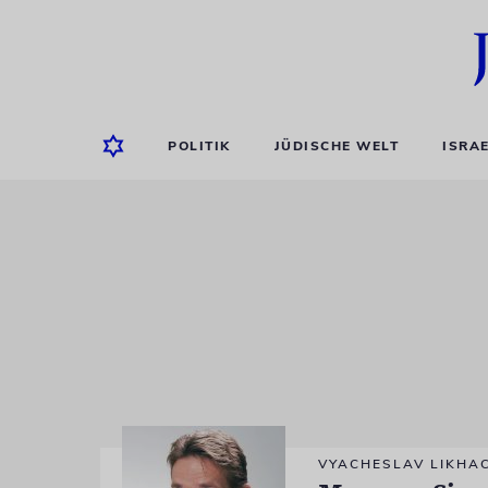
POLITIK
JÜDISCHE WELT
ISRA
VYACHESLAV LIKHA