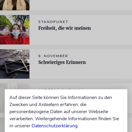
STANDPUNKT
Freiheit, die wir meinen
9. NOVEMBER
Schwieriges Erinnern
ANDREAS NACHAMA
Unglaublich, aber wahr
Auf dieser Seite können Sie Informationen zu den
Zwecken und Anbietern erfahren, die
personenbezogene Daten auf unserer Webseite
verarbeiten. Weitergehende Informationen finden Sie
ARK
in unserer
Datenschutzerklärung
.
Wendung zum Guten