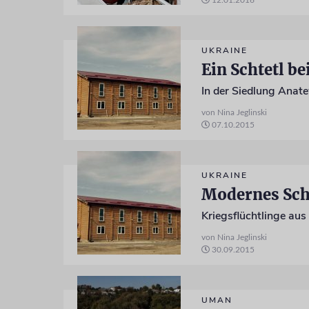
12.01.2016
UKRAINE
Ein Schtetl be
In der Siedlung Anat
von Nina Jeglinski
07.10.2015
UKRAINE
Modernes Sch
Kriegsflüchtlinge au
von Nina Jeglinski
30.09.2015
UMAN