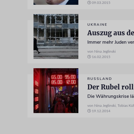
09.03.2015
UKRAINE
Auszug aus d
Immer mehr Juden ver
von Nina Jeglinski
16.02.2015
RUSSLAND
Der Rubel rol
Die Währungskrise lä
von Nina Jeglinski, Tobias K
19.12.2014