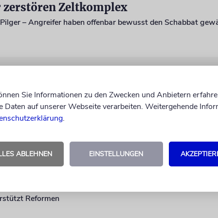
 zerstören Zeltkomplex
Pilger – Angreifer haben offenbar bewusst den Schabbat gew
ehrmachts-Kollaborateure?
können Sie Informationen zu den Zwecken und Anbietern erfahre
Daten auf unserer Webseite verarbeiten. Weitergehende Infor
nda-Gesetz wird heftig kritisiert. Jüdischer Verband verteidigt
enschutzerklärung
.
LLES ABLEHNEN
EINSTELLUNGEN
AKZEPTIER
als Philanthrop
erstützt Reformen