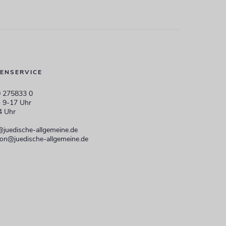
ENSERVICE
 275833 0
 9-17 Uhr
4 Uhr
@juedische-allgemeine.de
ion@juedische-allgemeine.de