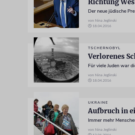
Richtung Wes
Der neue jüdische Pr
von Nina Jeglinski
18.04.2016
TSCHERNOBYL
Verlorenes Sc
Für viele Juden war di
von Nina Jeglinski
18.04.2016
UKRAINE
Aufbruch in e
Immer mehr Menschen m
von Nina Jeglinski