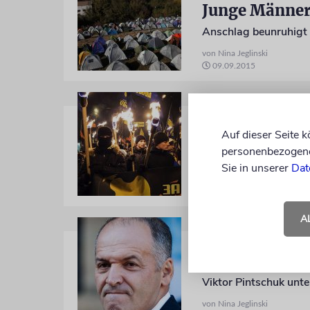
Junge Männer
Anschlag beunruhigt 
von Nina Jeglinski
09.09.2015
UKRAINE
Ehrung für W
Auf dieser Seite 
personenbezogene 
Das neue Anti-Propaga
Sie in unserer
Dat
von Nina Jeglinski
20.04.2015
A
UKRAINE
Der Oligarch 
Viktor Pintschuk unt
von Nina Jeglinski