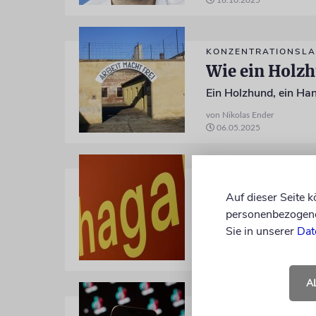
16.10.2025
KONZENTRATIONSLA
Wie ein Holzh
von Nikolas Ender
06.05.2025
K20 KUNSTSAMMLU
Ungewöhnlich
Auf dieser Seite 
personenbezogene 
Sie in unserer
Dat
von Nikolas Ender
13.03.2025
A
SOZIALE MEDIEN