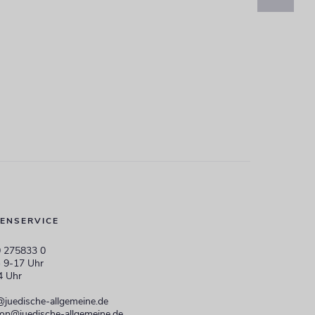
ENSERVICE
 275833 0
 9-17 Uhr
4 Uhr
@juedische-allgemeine.de
ion@juedische-allgemeine.de