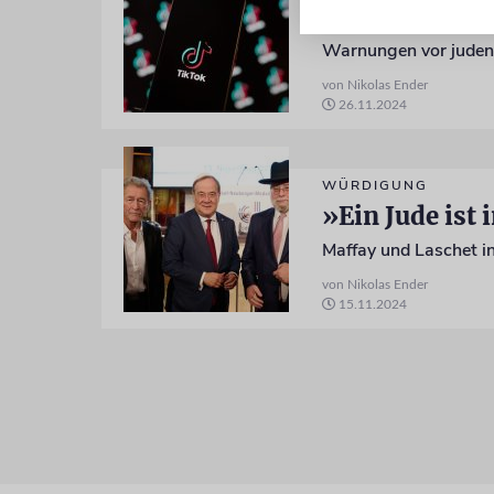
Warnungen vor judenf
von Nikolas Ender
26.11.2024
WÜRDIGUNG
Maffay und Laschet in
von Nikolas Ender
15.11.2024