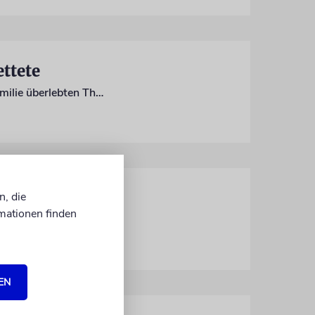
ettete
Ein Holzhund, ein Handwerker, ein letzter Transport: Michaela Vidlakova und ihre Familie überlebten Theresienstadt – dank eines selbstgebauten Spielzeugs und mehrerer Glücksfälle
 zu sehen
n, die
mationen finden
Die Ausstellung mit 120 Werken beleuchtet Chagalls Auseinandersetzung mit Antisemitismus, Armut und Geschlechterrollen
EN