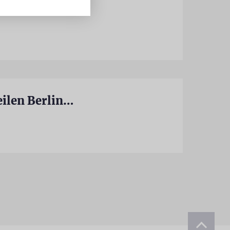
Was Experten zur antisemitischen Radikalisierung bei TikTok sagen
»Ein Jude ist in Teilen von Abu Dhabi sicherer als in Teilen Berlins«