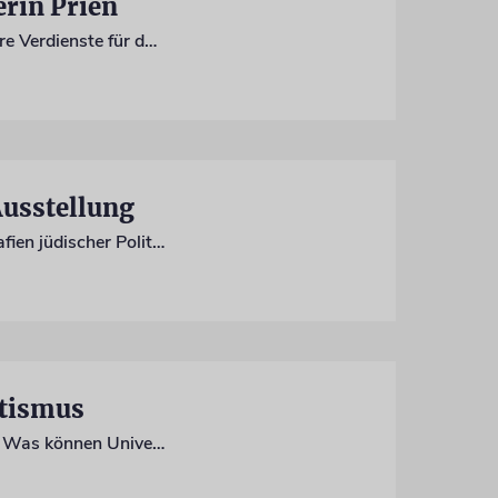
erin Prien
Sie ist die erste Bundesministerin mit jüdischen Wurzeln. Nun wird Karin Prien für ihre Verdienste für das Judentum in Deutschland geehrt. Sie empfinde die Würdigung vor allem als Auftrag, sagt sie
Ausstellung
Tagebücher, Videos und Briefe: Eine neue Ausstellung im Bundestag zeigt die Biografien jüdischer Politiker. Ein besonderes Augenmerk liegt auf einer Überlebenden des Holocaust
itismus
Seit dem 7. Oktober hat der Antisemitismus an Hochschulen deutlich zugenommen. Was können Universitäten tun? Die JSUD hat einen Katalog veröffentlicht