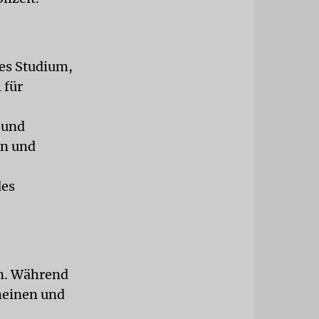
nes Studium,
 für
 und
on und
des
in. Während
emeinen und