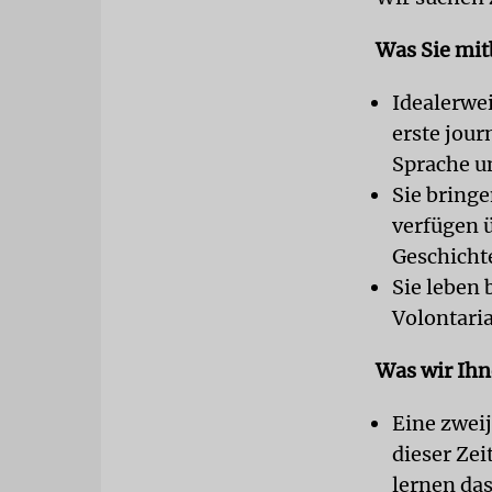
Was Sie mit
Idealerwei
erste jour
Sprache un
Sie bring
verfügen ü
Geschicht
Sie leben 
Volontaria
Was wir Ihn
Eine zwei
dieser Zei
lernen da