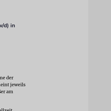
/d) in
me der
eint jeweils
ßer am
llzeit.