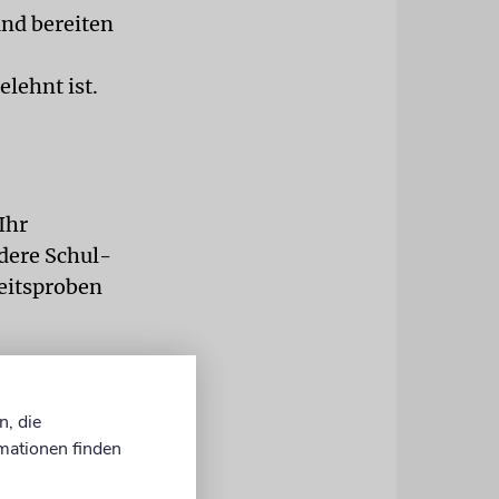
nd bereiten
lehnt ist.
Ihr
dere Schul-
beitsproben
edische-
n, die
mationen finden