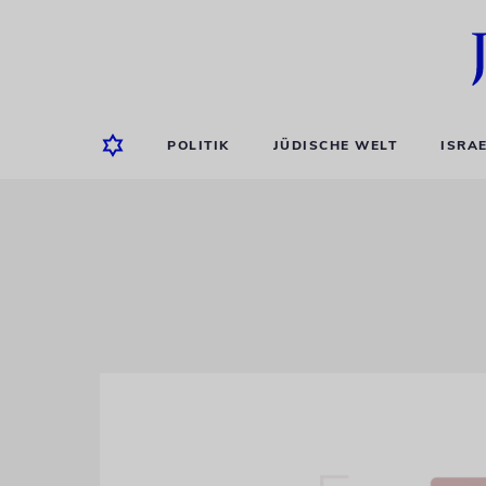
POLITIK
JÜDISCHE WELT
ISRA