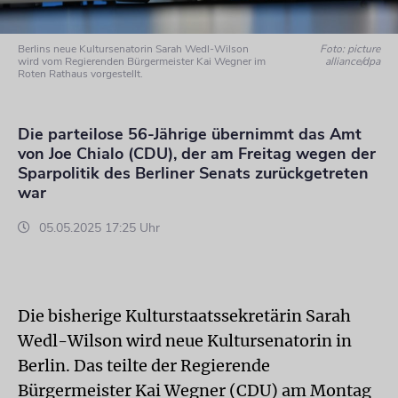
Berlins neue Kultursenatorin Sarah Wedl-Wilson
Foto: picture
wird vom Regierenden Bürgermeister Kai Wegner im
alliance/dpa
Roten Rathaus vorgestellt.
Die parteilose 56-Jährige übernimmt das Amt
von Joe Chialo (CDU), der am Freitag wegen der
Sparpolitik des Berliner Senats zurückgetreten
war
05.05.2025 17:25 Uhr
Die bisherige Kulturstaatssekretärin Sarah
Wedl-Wilson wird neue Kultursenatorin in
Berlin. Das teilte der Regierende
Bürgermeister Kai Wegner (CDU) am Montag