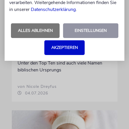
verarbeiten. Weitergehende Informationen finden Sie
in unserer
Datenschutzerklärung
.
STATISTIK
Diese hebräischen
ALLES ABLEHNEN
EINSTELLUNGEN
Vornamen in Österreich sind
am beliebtesten
AKZEPTIEREN
Österreichische Eltern wählen gern Klassiker.
Unter den Top Ten sind auch viele Namen
biblischen Ursprungs
von Nicole Dreyfus
04.07.2026