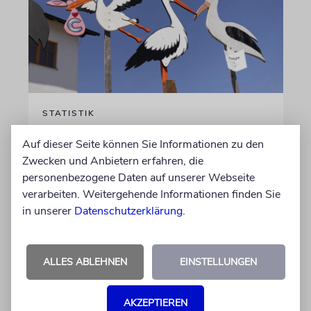
STATISTIK
Diese hebräischen
Auf dieser Seite können Sie Informationen zu den
Vornamen in Österreich sind
Zwecken und Anbietern erfahren, die
am beliebtesten
personenbezogene Daten auf unserer Webseite
verarbeiten. Weitergehende Informationen finden Sie
Österreichische Eltern wählen gern Klassiker.
in unserer
Datenschutzerklärung
.
Unter den Top Ten sind auch viele Namen
biblischen Ursprungs
ALLES ABLEHNEN
EINSTELLUNGEN
von Nicole Dreyfus
04.07.2026
AKZEPTIEREN