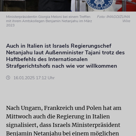
Ministerpräsidentin Giorgia Meloni bei einem Treffen
Foto: IMAGO/ZUMA
mit ihrem Amtskollegen Benjamin Netanjahu im März
Wire
2023
Auch in Italien ist Israels Regierungschef
Netanjahu laut Außenminister Tajani trotz des
Haftbefehls des Internationalen
Strafgerichtshofs nach wie vor willkommen
16.01.2025 17:12 Uhr
Nach Ungarn, Frankreich und Polen hat am
Mittwoch auch die Regierung in Italien
signalisiert, dass Israels Ministerpräsident
Benjamin Netanjahu bei einem möglichen