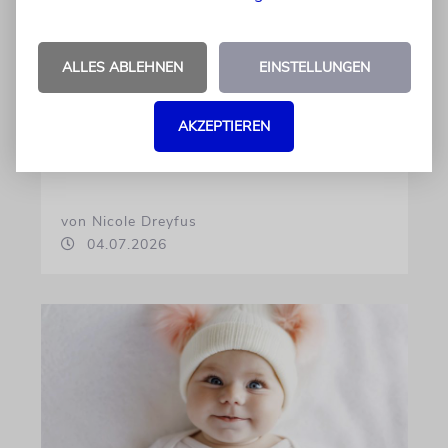
Diese hebräischen
Vornamen in Österreich sind
ALLES ABLEHNEN
EINSTELLUNGEN
am beliebtesten
Österreichische Eltern wählen gern Klassiker.
AKZEPTIEREN
Unter den Top Ten sind auch viele Namen
biblischen Ursprungs
von Nicole Dreyfus
04.07.2026