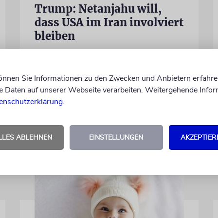
Trump: Netanjahu will,
dass USA im Iran involviert
bleiben
Unterschiedliche Interessen Israels und der
USA sind im Iran-Krieg mehrfach zutage
getreten. Kurz vor seinem Treffen mit
können Sie Informationen zu den Zwecken und Anbietern erfahre
Netanjahu deutet Trump an, dass die
Daten auf unserer Webseite verarbeiten. Weitergehende Infor
Differenzen nicht überwunden sind
enschutzerklärung
.
28.07.2026
LLES ABLEHNEN
EINSTELLUNGEN
AKZEPTIER