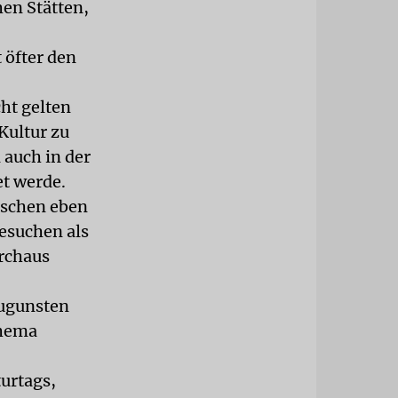
en Stätten,
 öfter den
ht gelten
Kultur zu
 auch in der
et werde.
nschen eben
besuchen als
rchaus
zugunsten
Thema
urtags,