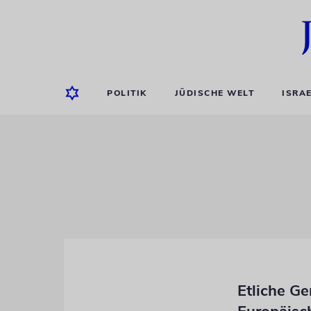
POLITIK
JÜDISCHE WELT
ISRA
Etliche G