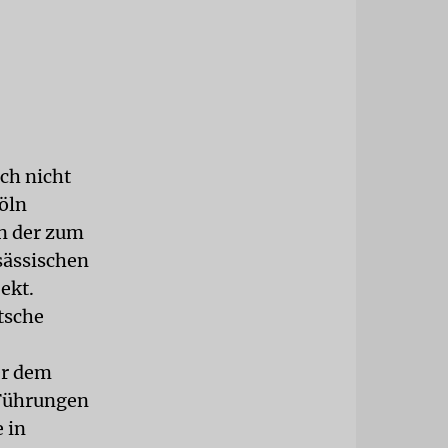
ch nicht
öln
nn der zum
sässischen
ekt.
tsche
er dem
 Führungen
 in