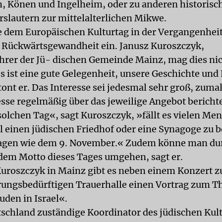
 Könen und Ingelheim, oder zu anderen historisch
erslautern zur mittelalterlichen Mikwe.
e dem Europäischen Kulturtag in der Vergangenheit
 Rückwärtsgewandheit ein. Janusz Kuroszczyk,
hrer der Jü- dischen Gemeinde Mainz, mag dies nic
s ist eine gute Gelegenheit, unsere Geschichte und 
ont er. Das Interesse sei jedesmal sehr groß, zumal
sse regelmäßig über das jeweilige Angebot bericht
olchen Tag«, sagt Kuroszczyk, »fällt es vielen Me
al einen jüdischen Friedhof oder eine Synagoge zu 
agen wie dem 9. November.« Zudem könne man du
 dem Motto dieses Tages umgehen, sagt er.
Kuroszczyk in Mainz gibt es neben einem Konzert 
rungsbedürftigen Trauerhalle einen Vortrag zum 
uden in Israel«.
tschland zuständige Koordinator des jüdischen Kult