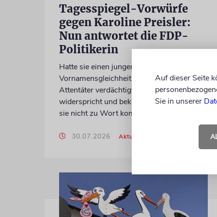
Tagesspiegel-Vorwürfe
gegen Karoline Preisler:
Nun antwortet die FDP-
Politikerin
Hatte sie einen jungen Mann wegen einer
Auf dieser Seite 
Vornamensgleichheit zu Unrecht als CSD-
personenbezogene 
Attentäter verdächtigt? Preisler
Sie in unserer
Dat
widerspricht und beklagt, die Zeitung habe
sie nicht zu Wort kommen lassen
30.07.2026
A
Aktualisiert