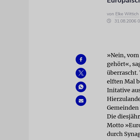
Europäisch
von
Elke Wittich
31.08.2006 0
»Nein, vom 
gehört«, s
überrascht.
elften Mal 
Initative au
Hierzulande
Gemeinden
Die diesjäh
Motto »Eur
durch Synag