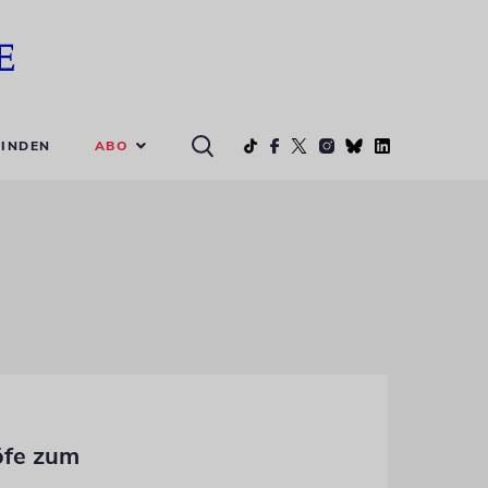
ABO
INDEN
öfe zum