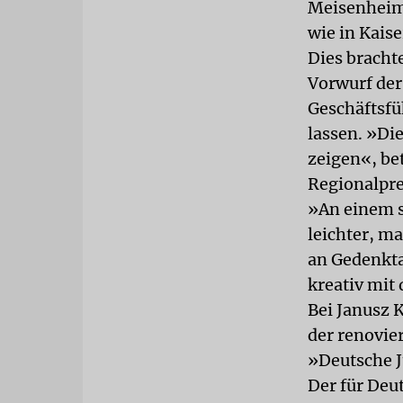
Meisenheim,
wie in Kais
Dies bracht
Vorwurf der
Geschäftsfü
lassen. »Die
zeigen«, bet
Regionalpre
»An einem s
leichter, m
an Gedenkt
kreativ mit
Bei Janusz 
der renovie
»Deutsche J
Der für Deu