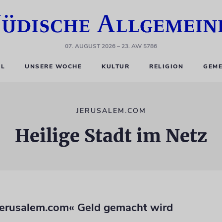
07. AUGUST 2026
– 23. AW 5786
EL
UNSERE WOCHE
KULTUR
RELIGION
GEME
JERUSALEM.COM
Heilige Stadt im Netz
jerusalem.com« Geld gemacht wird