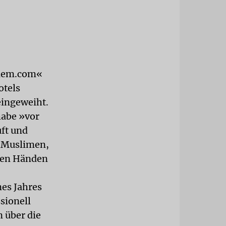
alem.com«
otels
eingeweiht.
habe »vor
uft und
r Muslimen,
uten Händen
nes Jahres
sionell
n über die