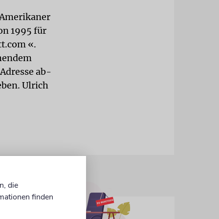
n Amerikaner
on 1995 für
tt.com «.
chendem
-Adresse ab-
ben. Ulrich
n, die
mationen finden