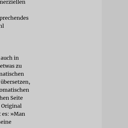
merziellen
sprechendes
hl
 auch in
 etwas zu
omatischen
 übersetzen,
utomatischen
hen Seite
 Original
t es: »Man
seine