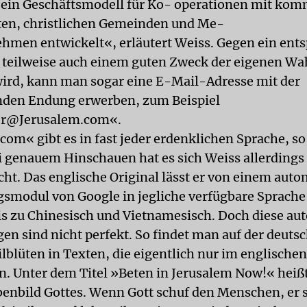
ein Geschäftsmodell für Ko- operationen mit kom
ten, christlichen Gemeinden und Me-
hmen entwickelt«, erläutert Weiss. Gegen ein ent
s teilweise auch einem guten Zweck der eigenen Wa
ird, kann man sogar eine E-Mail-Adresse mit der
nden Endung erwerben, zum Beispiel
r@Jerusalem.com«.
com« gibt es in fast jeder erdenklichen Sprache, so
i genauem Hinschauen hat es sich Weiss allerdings
cht. Das englische Original lässt er von einem aut
smodul von Google in jegliche verfügbare Sprache
is zu Chinesisch und Vietnamesisch. Doch diese a
en sind nicht perfekt. So findet man auf der deutsc
ilblüten in Texten, die eigentlich nur im englischen
. Unter dem Titel »Beten in Jerusalem Now!« heiß
enbild Gottes. Wenn Gott schuf den Menschen, er 