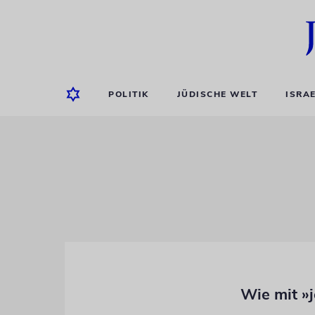
POLITIK
JÜDISCHE WELT
ISRA
Wie mit »