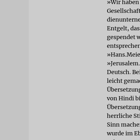
»Wir haben 
Gesellschaf
dienunterne
Entgelt, da
gespendet w
entspreche
»Hans.Meie
»Jerusalem.
Deutsch. Be
leicht gema
Übersetzung
von Hindi b
Übersetzung
herrliche St
Sinn machen
wurde im Eb