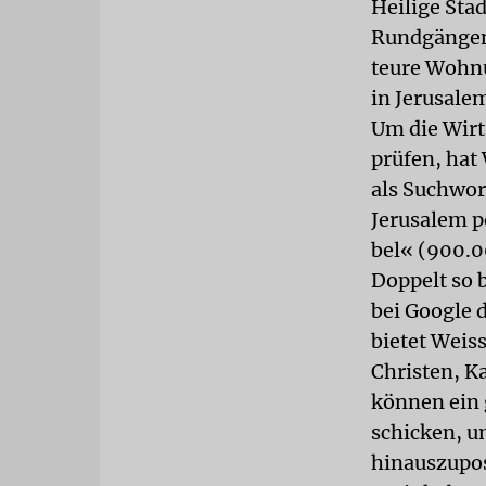
Heilige Stad
Rundgängen 
teure Wohnu
in Jerusale
Um die Wir
prüfen, hat
als Suchwor
Jerusalem p
bel« (900.0
Doppelt so 
bei Google 
bietet Weis
Christen, K
können ein
schicken, u
hinauszupo