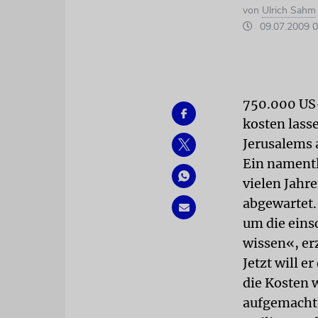
von
Ulrich Sahm
09.07.2009 0
750.000 US-
kosten lass
Jerusalems a
Ein namentl
vielen Jahre
abgewartet.
um die eins
wissen«, er
Jetzt will e
die Kosten 
aufgemachte 