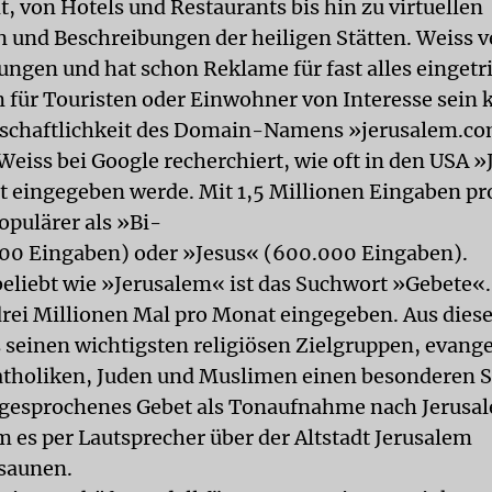
t, von Hotels und Restaurants bis hin zu virtuellen
und Beschreibungen der heiligen Stätten. Weiss v
ngen und hat schon Reklame für fast alles eingetr
m für Touristen oder Einwohner von Interesse sein 
tschaftlichkeit des Domain-Namens »jerusalem.c
 Weiss bei Google recherchiert, wie oft in den USA 
t eingegeben werde. Mit 1,5 Millionen Eingaben pr
opulärer als »Bi-
00 Eingaben) oder »Jesus« (600.000 Eingaben).
beliebt wie »Jerusalem« ist das Suchwort »Gebete«
drei Millionen Mal pro Monat eingegeben. Aus die
s seinen wichtigsten religiösen Zielgruppen, evang
atholiken, Juden und Muslimen einen besonderen Se
 gesprochenes Gebet als Tonaufnahme nach Jerusa
m es per Lautsprecher über der Altstadt Jerusalem
saunen.