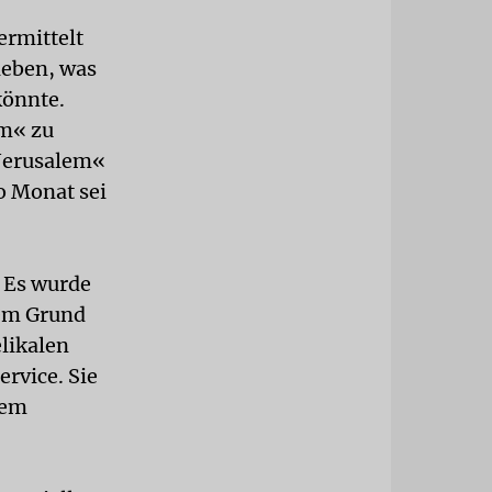
ermittelt
ieben, was
könnte.
om« zu
»Jerusalem«
o Monat sei
. Es wurde
sem Grund
elikalen
rvice. Sie
lem