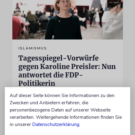
ISLAMISMUS
Tagesspiegel-Vorwürfe
gegen Karoline Preisler: Nun
antwortet die FDP-
Politikerin
Hatte sie einen jungen Mann wegen einer
Auf dieser Seite können Sie Informationen zu den
Vornamensgleichheit zu Unrecht als CSD-
Zwecken und Anbietern erfahren, die
Attentäter verdächtigt? Preisler widerspricht
personenbezogene Daten auf unserer Webseite
und beklagt, die Zeitung habe sie nicht zu
verarbeiten. Weitergehende Informationen finden Sie
Wort kommen lassen
in unserer
Datenschutzerklärung
.