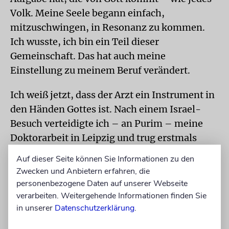
Volk. Meine Seele begann einfach,
mitzuschwingen, in Resonanz zu kommen.
Ich wusste, ich bin ein Teil dieser
Gemeinschaft. Das hat auch meine
Einstellung zu meinem Beruf verändert.
Ich weiß jetzt, dass der Arzt ein Instrument in
den Händen Gottes ist. Nach einem Israel-
Besuch verteidigte ich – an Purim – meine
Doktorarbeit in Leipzig und trug erstmals
öffentlich die Kippa.
Auf dieser Seite können Sie Informationen zu den
Zwecken und Anbietern erfahren, die
Das war für mich keine leichte Entscheidung.
personenbezogene Daten auf unserer Webseite
Kennen Sie den Witz: Was ist der Unterschied
verarbeiten. Weitergehende Informationen finden Sie
zwischen Gott und einem Chirurgen? Antwort:
in unserer
Datenschutzerklärung
.
Gott denkt nicht, dass er Chirurg ist.