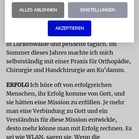
Warum gingen wir also nach Berlin? Ganz
ALLES ABLEHNEN
EINSTELLUNGEN
einfach. Meine Frau und ich wollten, dass
unsere fünf Kinder eine jüdische Schule
AKZEPTIEREN
besuchen. Ich bekam eine Stelle am Klinikum
in Luckenwalde und pendelte täglich. Im
Sommer dieses Jahres machte ich mich
selbstständig mit einer Praxis für Orthopädie,
Chirurgie und Handchi­rurgie am Ku’damm.
ERFOLG
Ich höre oft von erfolgreichen
Menschen, ihr Erfolg komme von Gott, und
sie hätten eine Mission zu erfüllen. Je mehr
man eine Verbindung zu Gott und ein
Verständnis für diese Mission entwickle,
desto mehr könne man mit Erfolg rechnen. Es
sei wie WLAN, sagen sie. Wenn die