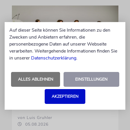
Auf dieser Seite können Sie Informationen zu den
Zwecken und Anbietern erfahren, die
personenbezogene Daten auf unserer Webseite
verarbeiten. Weitergehende Informationen finden Sie
in unserer
Datenschutzerklärung
.
GESCHICHTE
Bedrohlich aktuell
ALLES ABLEHNEN
EINSTELLUNGEN
Ein Forschungsprojekt von NS-Dokuzentrum
und Lenbachhaus untersucht, wie völkische
AKZEPTIEREN
Gedanken vor dem Ersten Weltkrieg wirkten
von Luis Gruhler
05.08.2026