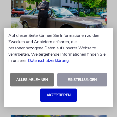
Auf dieser Seite können Sie Informationen zu den
Zwecken und Anbietern erfahren, die
personenbezogene Daten auf unserer Webseite
PORTRÄT
verarbeiten. Weitergehende Informationen finden Sie
Stil auf Rädern
in unserer
Datenschutzerklärung
.
Der Swing-Musiker Andrej Hermlin sammelt
Oldtimer – und fährt sie, statt sie nur in der
Garage zu bewundern. Ein Besuch in Pankow
ALLES ABLEHNEN
EINSTELLUNGEN
von Imanuel Marcus
AKZEPTIEREN
06.08.2026