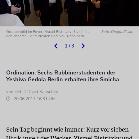
Gruppenbild im Foyer: Yisrael Bistritzky (3.v.l.) mit
Foto: Gregor Zielke
den anderen Ex-Studenten und Neu-Rabbinern.
1 / 3
Ordination: Sechs Rabbinerstudenten der
Yeshiva Gedola Berlin erhalten ihre Smicha
von
Detlef David Kauschke
20.06.2011 16:31 Uhr
Sein Tag beginnt wie immer: Kurz vor sieben
Uhr klingelt der Wecker. Yisrael Bistritzky und