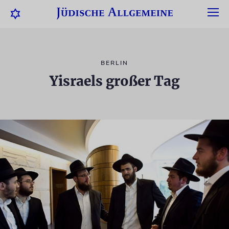
BERLIN
Yisraels großer Tag