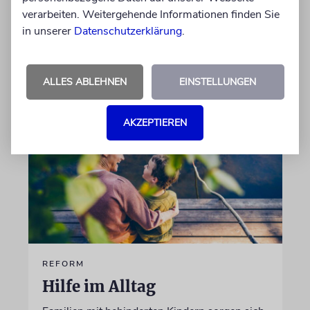
den Namen eines berühmten Gelehrten der
verarbeiten. Weitergehende Informationen finden Sie
Stadt
in unserer
Datenschutzerklärung
.
von Mascha Malburg
09.08.2026
ALLES ABLEHNEN
EINSTELLUNGEN
AKZEPTIEREN
REFORM
Hilfe im Alltag