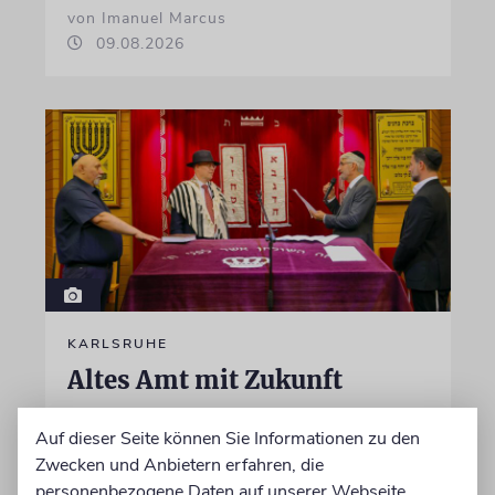
von Imanuel Marcus
09.08.2026
KARLSRUHE
Altes Amt mit Zukunft
Die Jüdische Kultusgemeinde ernannte
Auf dieser Seite können Sie Informationen zu den
erstmals einen Oberrabbiner, erinnerte an 55
Zwecken und Anbietern erfahren, die
Jahre Gemeindehaus und gab ihrer Synagoge
personenbezogene Daten auf unserer Webseite