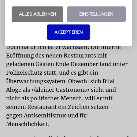
habe zu seiner Entscheidung auch eine
Aussage des Frankfurter Publizisten Michel
ALLES ABLEHNEN
EINSTELLUNGEN
Friedman, den er sehr schätze. Der habe
gesagt, dass man sich nicht von der eigenen
AKZEPTIEREN
Angst steuern lassen dürfe, sagt Bilal Aloge.
Doch natürlich ist er wachsam: Die interne
Eröffnung des neuen Res­taurants mit
geladenen Gästen Ende Dezember fand unter
Polizeischutz statt, und es gibt ein
Überwachungssystem. Obwohl sich Bilal
Aloge als »kleiner Gastronom« sieht und
nicht als politischer Mensch, will er mit
seinem Restaurant ein Zeichen setzen –
gegen Antisemitismus und für
Menschlichkeit.