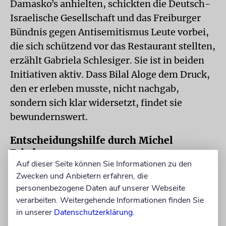
Damaskoʼs anhielten, schickten die Deutsch-
Israelische Gesellschaft und das Freiburger
Bündnis gegen Antisemitismus Leute vorbei,
die sich schützend vor das Restaurant stellten,
erzählt Gabriela Schlesiger. Sie ist in beiden
Initiativen aktiv. Dass Bilal Aloge dem Druck,
den er erleben musste, nicht nachgab,
sondern sich klar widersetzt, findet sie
bewundernswert.
Entscheidungshilfe durch Michel
Friedman
Auf dieser Seite können Sie Informationen zu den
Bilal Aloge hat sich diese Entscheidung
Zwecken und Anbietern erfahren, die
personenbezogene Daten auf unserer Webseite
gründlich überlegt, zusammen mit seiner
verarbeiten. Weitergehende Informationen finden Sie
Frau und seinen drei Kindern, von denen
in unserer
Datenschutzerklärung
.
inzwischen zwei erwachsen sind. Beigetragen