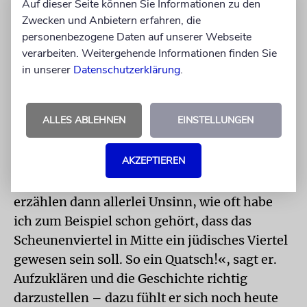
Auf dieser Seite können Sie Informationen zu den
SCHEUNENVIERTEL
Seine Guide-Tätigkeit
Zwecken und Anbietern erfahren, die
hat er dennoch nicht gänzlich an den Nagel
personenbezogene Daten auf unserer Webseite
gehängt. »Alle paar Wochen zeige ich
verarbeiten. Weitergehende Informationen finden Sie
in unserer
Datenschutzerklärung
.
Interessierten das jüdische Berlin, das sind
aber keine festen Touren, ich nenne das eher
ein missionsbedingtes Angebot«, sagt der 53-
ALLES ABLEHNEN
EINSTELLUNGEN
Jährige.
AKZEPTIEREN
Ihm sei aufgefallen, dass es unter seinen
Kollegen auch schwarze Schafe gebe, »die
erzählen dann allerlei Unsinn, wie oft habe
ich zum Beispiel schon gehört, dass das
Scheunenviertel in Mitte ein jüdisches Viertel
gewesen sein soll. So ein Quatsch!«, sagt er.
Aufzuklären und die Geschichte richtig
darzustellen – dazu fühlt er sich noch heute