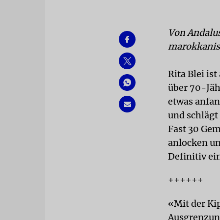
Von Andalusi
marokkani
Rita Blei is
über 70-Jäh
etwas anfan
und schlägt
Fast 30 Gem
anlocken un
Definitiv e
++++++
«Mit der Ki
Ausgrenzun