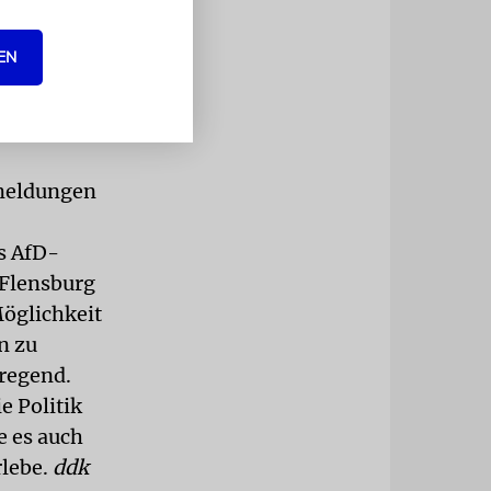
 Sorgen zu
äsidentin
EN
iegefährdend
scher Arm
en und
tmeldungen
s AfD-
 Flensburg
Möglichkeit
n zu
regend.
e Politik
e es auch
rlebe.
ddk