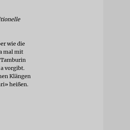
tionelle
ber wie die
a mal mit
m Tamburin
a vorgibt.
chen Klängen
ri» heißen.