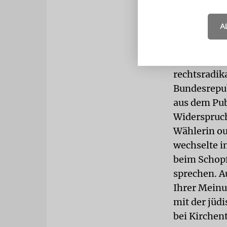
Sie sei nic
teilen und 
A
Petra Pau (
sei. Ebenso
von Pegida 
rechtsradika
Bundesrepu
aus dem Pub
Widerspruch
Wählerin ou
wechselte i
beim Schopf
sprechen. A
Ihrer Meinu
mit der jüd
bei Kirchen