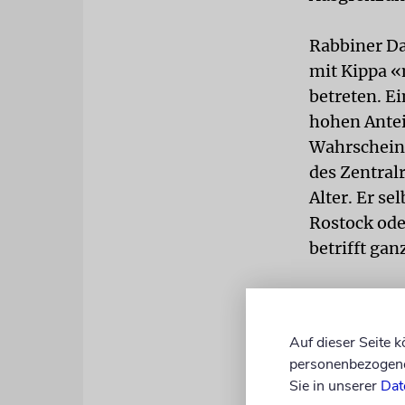
Rabbiner Dan
mit Kippa «
betreten. Ei
hohen Antei
Wahrscheinl
des Zentralr
Alter. Er se
Rostock oder
betrifft ga
++++++
«AfD, NPD, 
Auf dieser Seite 
Gefahr für 
personenbezogene 
Sie in unserer
Dat