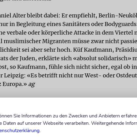
iel Alter bleibt dabei: Er empfiehlt, Berlin-Neuköl
nur in Begleitung eines Sanitäters oder Bodyguards
ne verbale oder körperliche Attacke in dem Viertel
l muslimischer Migranten müsse zwar nicht passie
ichkeit sei aber sehr hoch. Küf Kaufmann, Präsid
ats der Juden, erklärte sich «absolut solidarisch» 
lbst, so Kaufmann, fühle sich nicht sicher, egal ob i
 Leipzig: «Es betrifft nicht nur West- oder Ostdeu
nz Europa.»
ag
Pegida – Ausdruck demokratischer Willensbildung
können Sie Informationen zu den Zwecken und Anbietern erfahre
den Rechtsstaat?»
Daten auf unserer Webseite verarbeiten. Weitergehende Infor
enschutzerklärung
.