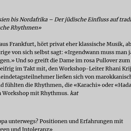
en bis Nordafrika – Der jüdische Einfluss auf tradi
sche Rhythmen»
t aus Frankfurt, hört privat eher klassische Musik, a
rige von sich selbst sagt: «Irgendwann muss man j
gen.» Und so greift die Dame im rosa Pullover zu
 eifrig im Takt mit, den Workshop-Leiter Rhani Krij
eindetagsteilnehmer ließen sich von marokkanis
d fühlten die Rhythmen, die «Karachi» oder «Hada
in Workshop mit Rhythmus.
kat
ppa unterwegs? Positionen und Erfahrungen mit
gen und Intoleranz»