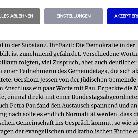
ht gekommen, Gewissheiten zu verkünden, sondern
Widersprüche aufzuzeigen, sagte Bundestagsvizepr
LLES ABLEHNEN
EINSTELLUNGEN
AKZEPTIER
Die Linke). Sorge bereite ihr Pegida, die demokrat
 wie die AfD, die sich zunehmend als parlamentari
verstehe. Die AfD sei rechtspopulistisch im Auftret
l in der Substanz. Ihr Fazit: Die Demokratie in der
blik ist zunehmend gefährdet. Verschiedene Wor
likum folgten, viel Zuspruch, aber auch deutlicher
 einer Teilnehmerin des Gemeindetags, die sich al
tete. Gershom Jessen von der Jüdischen Gemeinde
m Anschluss ein paar Worte mit Pau. Er packte die 
e, einmal direkt mit einer Bundestagsabgeordnete
uch Petra Pau fand den Austausch spannend und an
ng nach solle es endlich Normalität werden, dass di
ischen Gemeinschaft ins Gespräch kommt, so wie si
tagen der evangelischen und katholischen Kirche e