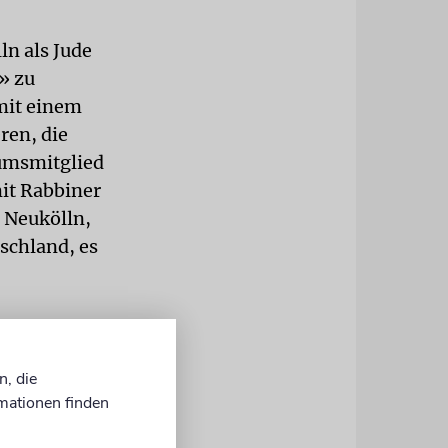
ln als Jude
» zu
 mit einem
ren, die
iumsmitglied
mit Rabbiner
n Neukölln,
tschland, es
 oder
n, die
mationen finden