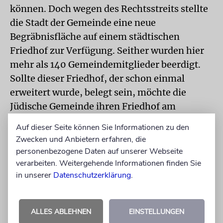
können. Doch wegen des Rechtsstreits stellte
die Stadt der Gemeinde eine neue
Begräbnisfläche auf einem städtischen
Friedhof zur Verfügung. Seither wurden hier
mehr als 140 Gemeindemitglieder beerdigt.
Sollte dieser Friedhof, der schon einmal
erweitert wurde, belegt sein, möchte die
Jüdische Gemeinde ihren Friedhof am
Schwälkenberg im Norden der Stadt nutzen.
Auf dieser Seite können Sie Informationen zu den
Zwecken und Anbietern erfahren, die
»Die Juden haben vor 300 Jahren dieses
personenbezogene Daten auf unserer Webseite
Grundstück gekauft«, betont Valeri Bunimov,
verarbeiten. Weitergehende Informationen finden Sie
»das heißt, wir müssen uns heute darum
in unserer
Datenschutzerklärung
.
kümmern.« Und auch Rabbiner Juri Kadnikov
sieht eine historische Verpflichtung: »Wir
ALLES ABLEHNEN
EINSTELLUNGEN
dürfen unsere Geschichte nicht nur auf die