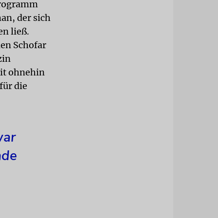
 Programm
an, der sich
n ließ.
den Schofar
zin
eit ohnehin
für die
war
nde