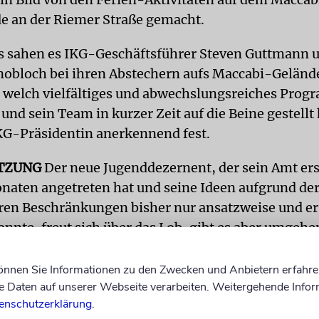
e an der Riemer Straße gemacht.
s sahen es IKG-Geschäftsführer Steven Guttmann 
nob­loch bei ihren Abstechern aufs Maccabi-Gelände
, welch vielfältiges und abwechslungsreiches Pro
und sein Team in kurzer Zeit auf die Beine gestellt
 IKG-Präsidentin anerkennend fest.
TZUNG
Der neue Jugenddezernent, der sein Amt ers
aten angetreten hat und seine Ideen aufgrund de
hren Beschränkungen bisher nur ansatzweise und er
nnte, freut sich über das Lob, gibt es aber umgehe
terstützung der IKG, von Makkabi Deutschland un
 Präsident Robby Rajber an der Spitze wäre das Eve
können Sie Informationen zu den Zwecken und Anbietern erfahre
Daten auf unserer Webseite verarbeiten. Weitergehende Infor
 möglich gewesen.
enschutzerklärung
.