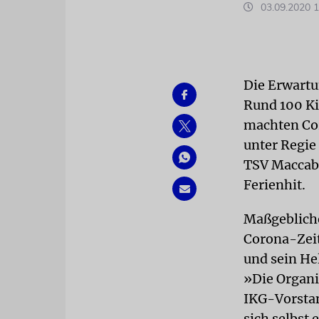
03.09.2020 1
Die Erwartu
Rund 100 Ki
machten Cor
unter Regie
TSV Maccab
Ferienhit.
Maßgebliche
Corona-Zei
und sein H
»Die Organis
IKG-Vorstan
sich selbst