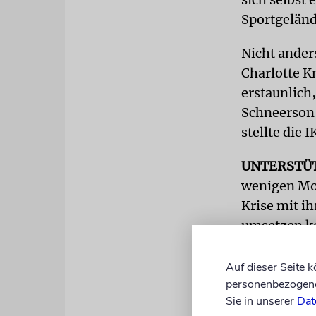
Sportgeländ
Nicht ander
Charlotte K
erstaunlich
Schneerson 
stellte die
UNTERSTÜ
wenigen Mon
Krise mit i
umsetzen ko
Ohne die Un
Maccabi mit
Auf dieser Seite 
personenbezogene 
Form nicht
Sie in unserer
Dat