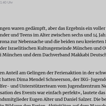
1:40 Uhr
ngen waren gedämpft, aber das Ergebnis ein voller 
nder und Teens im Alter zwischen sechs und 14 Ja
ona zur Nebensache und die beiden neu kreierte
 der Israelitischen Kultusgemeinde München und 
i München und dem Dachverband Makkabi Deutsc
n Anteil am Gelingen der Ferienaktion in der schw
t hatten Dima Mendel Schneerson, der IKG-Jugend
elfer- und Unterstützerteam vom Jugendzentrum N
ation des Events war einfach perfekt«, lautete das 
dsmitglieder Eugen Alter und Daniel Salzer. Die b
 ein Bild von den Ferien-Aktivitäten auf dem Maccab