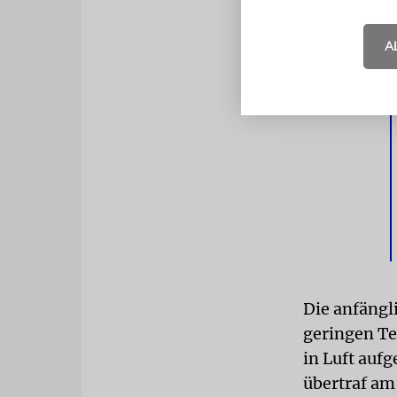
Besonders s
der Staff ha
A
Sache ein. 
dafür einge
Die anfängli
geringen Te
in Luft auf
übertraf am