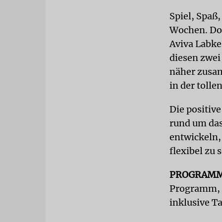
Spiel, Spaß
Wochen. Doc
Aviva Labke
diesen zwei
näher zusam
in der tolle
Die positive
rund um das
entwickeln
flexibel zu 
PROGRAM
Programm, n
inklusive T