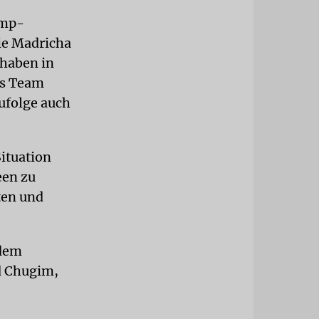
amp-
ie Madricha
 haben in
ls Team
ufolge auch
Situation
een zu
ten und
 dem
d Chugim,