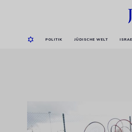
POLITIK
JÜDISCHE WELT
ISRA