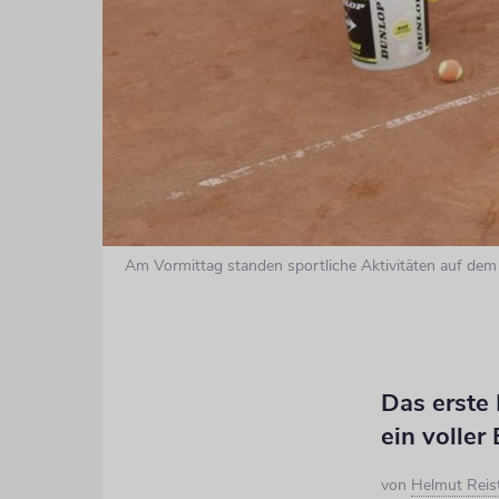
Am Vormittag standen sportliche Aktivitäten auf de
Das erste
ein voller 
von
Helmut Reis