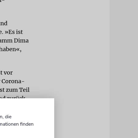
und
. »Es ist
gramm Dima
 haben«,
t vor
r Corona-
st zum Teil
nd zurück.
d dem TSV
nt in dieser
n, die
mationen finden