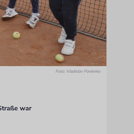
Foto: Vladislav Pavlenko
Auch IKG-P
Nachmittag
Straße war