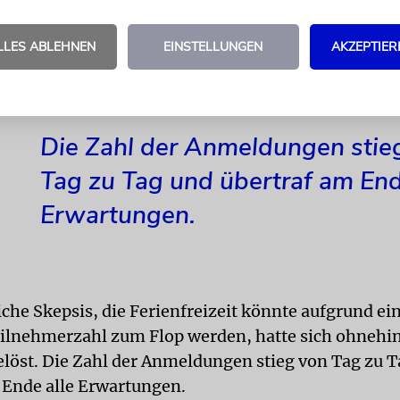
tolz ist Dima Schneerson auf sein Team: »Die Mad
ben in ihrer Vielfalt eines gemeinsam: Sie stehen fü
LLES ABLEHNEN
EINSTELLUNGEN
AKZEPTIER
Sie haben sich mit großer Hingabe und mit große
setzt.«
Die Zahl der Anmeldungen stie
Tag zu Tag und übertraf am End
Erwartungen.
che Skepsis, die Ferienfreizeit könnte aufgrund ei
ilnehmerzahl zum Flop werden, hatte sich ohnehin
gelöst. Die Zahl der Anmeldungen stieg von Tag zu 
 Ende alle Erwartungen.