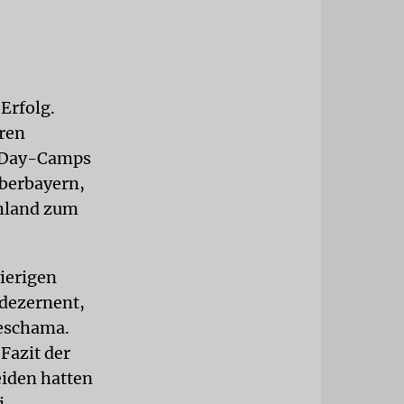
Erfolg.
hren
n Day-Camps
Oberbayern,
hland zum
ierigen
dezernent,
eschama.
Fazit der
eiden hatten
i-