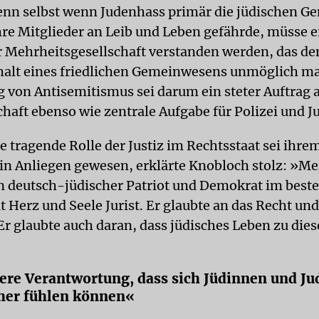
nn selbst wenn Judenhass primär die jüdischen G
hre Mitglieder an Leib und Leben gefährde, müsse e
 Mehrheitsgesellschaft verstanden werden, das de
lt eines friedlichen Gemeinwesens unmöglich ma
von Antisemitismus sei darum ein steter Auftrag a
chaft ebenso wie zentrale Aufgabe für Polizei und Ju
e tragende Rolle der Justiz im Rechtsstaat sei ihre
ein Anliegen gewesen, erklärte Knobloch stolz: »Me
in deutsch-jüdischer Patriot und Demokrat im beste
 Herz und Seele Jurist. Er glaubte an das Recht und
r glaubte auch daran, dass jüdisches Leben zu die
sere Verantwortung, dass sich Jüdinnen und Ju
her fühlen können«