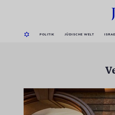
POLITIK
JÜDISCHE WELT
ISRA
V