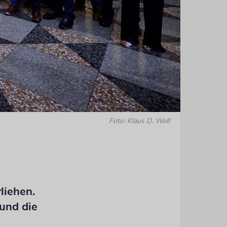
Foto: Klaus D. Wolf
Namensgebe
liehen.
 und die