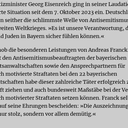
tizminister Georg Eisenreich ging in seiner Laudati
rte Situation seit dem 7. Oktober 2023 ein. Deutsch
en seither die schlimmste Welle von Antisemitismu
eiten Weltkrieges. »Es ist unsere Verantwortung, d
d Juden in Bayern sicher fühlen können.«
hob die besonderen Leistungen von Andreas Franck
 den Antisemitismusbeauftragten der bayerischen
tsanwaltschaften sowie den Ansprechpartnern für
ch motivierte Straftaten bei den 22 bayerischen
tschaften habe dieser zahlreiche Täter erfolgreich 
t ziehen und auch bundesweit Maßstäbe bei der V
ch motivierter Straftaten setzen können. Franck sel
auf seine Ehrungen bescheiden: »Die Auszeichnun
nur stolz, sondern vor allem demütig.«