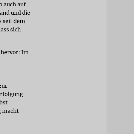
o auch auf
land und die
s seit dem
ass sich
 hervor: Im
zur
erfolgung
bst
g macht