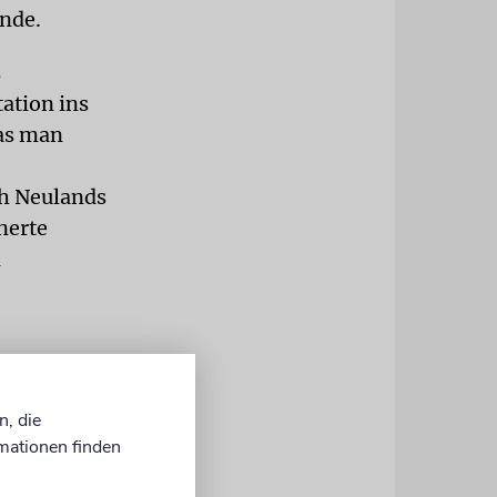
inde.
s
ation ins
was man
h Neulands
nerte
n
n, die
och, sei
mationen finden
h gefälligst
inuierliche