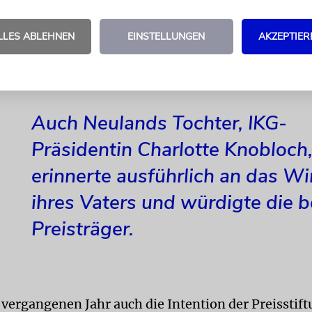
rster Antisemitismusbeauftragter der Bayerischen Ju
ner Überzeugung, »dass es eben nicht ausreicht, G
LLES ABLEHNEN
EINSTELLUNGEN
AKZEPTIER
tze zu haben, solange diese nicht oder nur halbher
 werden«.
Auch Neulands Tochter, IKG-
Präsidentin Charlotte Knobloch
erinnerte ausführlich an das Wi
ihres Vaters und würdigte die 
Preisträger.
 vergangenen Jahr auch die Intention der Preisstif