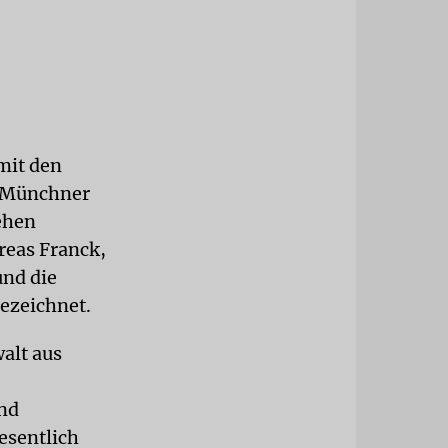
mit den
m Münchner
ehen
reas Franck,
und die
ezeichnet.
alt aus
nd
esentlich