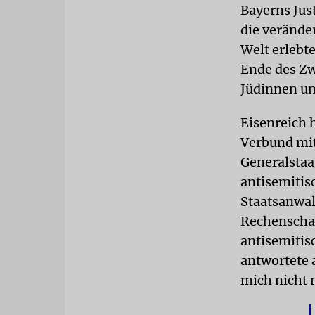
Bayerns Jus
die verände
Welt erlebt
Ende des Zw
Jüdinnen un
Eisenreich 
Verbund mit
Generalstaa
antisemitis
Staatsanwal
Rechenschaf
antisemitis
antwortete 
mich nicht 