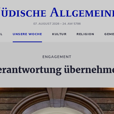
07. AUGUST 2026
– 24. AW 5786
EL
UNSERE WOCHE
KULTUR
RELIGION
GEME
ENGAGEMENT
erantwortung übernehm