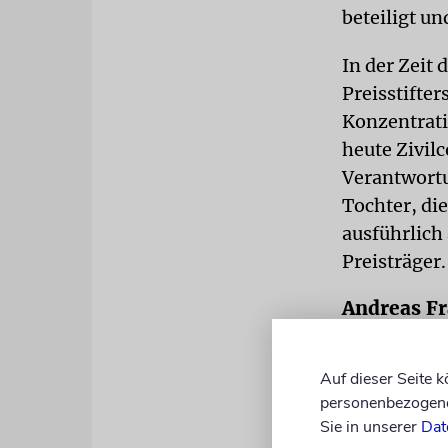
beteiligt u
In der Zeit 
Preisstifte
Konzentrati
heute Zivil
Verantwort
Tochter, di
ausführlich
Preisträger.
Andreas Fr
Antisemiti
Auf dieser Seite 
Für Obersta
personenbezogene 
»Antisemiti
Sie in unserer
Dat
die jüdisch