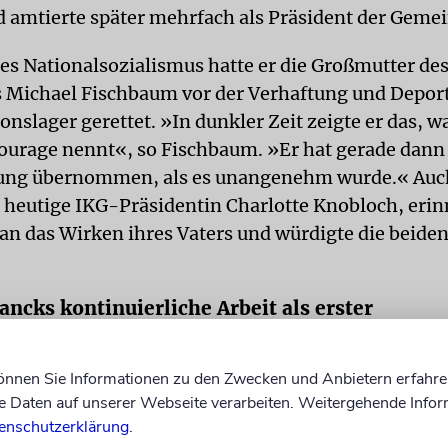
nd amtierte später mehrfach als Präsident der Geme
des Nationalsozialismus hatte er die Großmutter de
rs Michael Fischbaum vor der Verhaftung und Deport
onslager gerettet. »In dunkler Zeit zeigte er das, 
courage nennt«, so Fischbaum. »Er hat gerade dann
ung übernommen, als es unangenehm wurde.« Auc
e heutige IKG-Präsidentin Charlotte Knobloch, erin
 an das Wirken ihres Vaters und würdigte die beide
ancks kontinuierliche Arbeit als erster
smusbeauftragter der Bayerischen Justiz
können Sie Informationen zu den Zwecken und Anbietern erfahre
atsanwalt und Preisträger Andreas Franck, so Knob­l
Daten auf unserer Webseite verarbeiten. Weitergehende Infor
smus nicht nur ein Problem unter vielen, um das sic
enschutzerklärung
.
en Menschen selbst kümmern sollen«. Francks kont