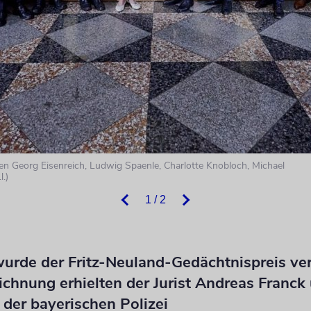
en Georg Eisenreich, Ludwig Spaenle, Charlotte Knobloch, Michael
.)
1 / 2
urde der Fritz-Neuland-Gedächtnispreis ver
chnung erhielten der Jurist Andreas Franck
der bayerischen Polizei