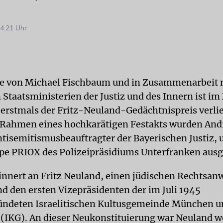
4:21 Uhr
ive von Michael Fischbaum und in Zusammenarbeit 
 Staatsministerien der Justiz und des Innern ist i
t erstmals der Fritz-Neuland-Gedächtnispreis verli
Rahmen eines hochkarätigen Festakts wurden And
ntisemitismusbeauftragter der Bayerischen Justiz, 
pe PRIOX des Polizeipräsidiums Unterfranken ausg
rinnert an Fritz Neuland, einen jüdischen Rechtsanw
 den ersten Vizepräsidenten der im Juli 1945
ündeten Israelitischen Kultusgemeinde München u
(IKG). An dieser Neukonstituierung war Neuland w