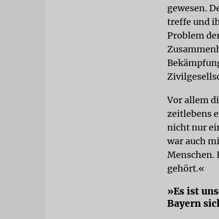
gewesen. De
treffe und i
Problem der
Zusammenha
Bekämpfung 
Zivilgesells
Vor allem di
zeitlebens 
nicht nur e
war auch mit
Menschen. E
gehört.«
»Es ist un
Bayern sic