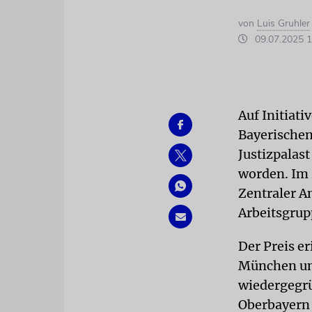
von
Luis Gruhler
09.07.2025 1
Auf Initiat
Bayerischen
Justizpalas
worden. Im 
Zentraler A
Arbeitsgrup
Der Preis e
München und
wiedergegr
Oberbayern 