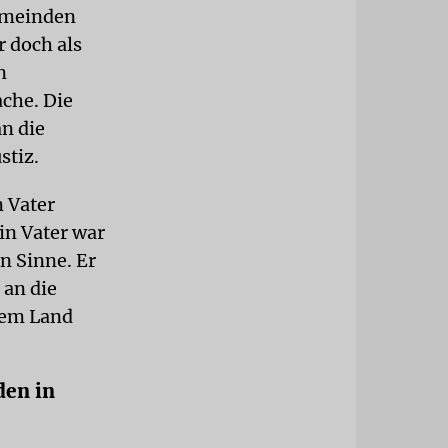
emeinden
r doch als
n
che. Die
n die
stiz.
m Vater
in Vater war
n Sinne. Er
 an die
sem Land
den in