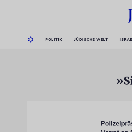
POLITIK
JÜDISCHE WELT
ISRA
»S
Polizeipr