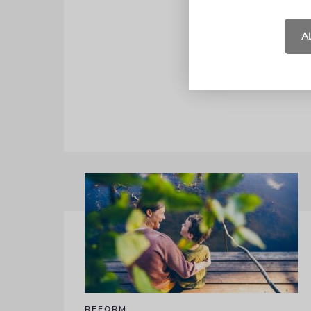
und den Schu
von diesem 
A
WIEDER!‹ a
Auszüge au
REFORM