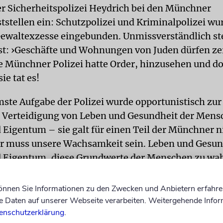
er Sicherheitspolizei Heydrich bei den Münchner
ststellen ein: Schutzpolizei und Kriminalpolizei wu
Gewaltexzesse eingebunden. Unmissverständlich ste
st: ›Geschäfte und Wohnungen von Juden dürfen ze
e Münchner Polizei hatte Order, hinzusehen und do
ie tat es!
ste Aufgabe der Polizei wurde opportunistisch zur
ie Verteidigung von Leben und Gesundheit der Mens
d Eigentum – sie galt für einen Teil der Münchner n
 muss unsere Wachsamkeit sein. Leben und Gesun
d Eigentum, diese Grundwerte der Menschen zu wah
Polizei.
können Sie Informationen zu den Zwecken und Anbietern erfahre
 wichtig, nicht zu vergessen, sich zu erinnern und
Daten auf unserer Webseite verarbeiten. Weitergehende Infor
lem Engagement einzustehen für die persönliche S
enschutzerklärung
.