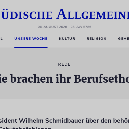
06. AUGUST 2026
– 23. AW 5786
EL
UNSERE WOCHE
KULTUR
RELIGION
GEME
REDE
ie brachen ihr Berufseth
äsident Wilhelm Schmidbauer über den behö