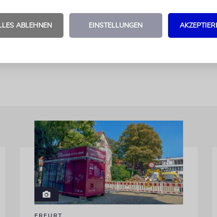
tz der Grundrechte eines jeden, der in dieser Stadt
Ort, der 1938 ein Ort des Terrors wurde, ein unbedi
LLES ABLEHNEN
EINSTELLUNGEN
AKZEPTIER
usgeht!«
s der Rede zum Gedenken an die Pogromnacht am 
ERFURT