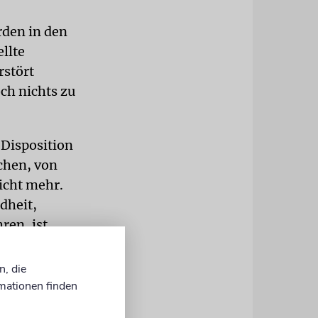
rden in den
llte
rstört
ch nichts zu
 Disposition
chen, von
icht mehr.
dheit,
ren, ist
n, die
 zu gedenken
mationen finden
icherheit