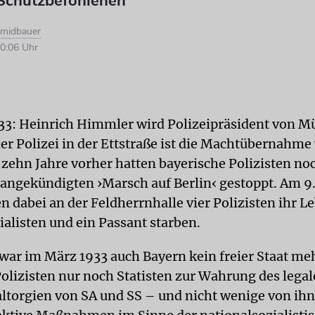
 Schutzbefohlenen
hmidbauer
0:06 Uhr
33: Heinrich Himmler wird Polizeipräsident von M
r Polizei in der Ettstraße ist die Machtübernahme
 zehn Jahre vorher hatten bayerische Polizisten noc
angekündigten ›Marsch auf Berlin‹ gestoppt. Am 
n dabei an der Feldherrnhalle vier Polizisten ihr Le
ialisten und ein Passant starben.
ar im März 1933 auch Bayern kein freier Staat me
lizisten nur noch Statisten zur Wahrung des legal
altorgien von SA und SS – und nicht wenige von ihn