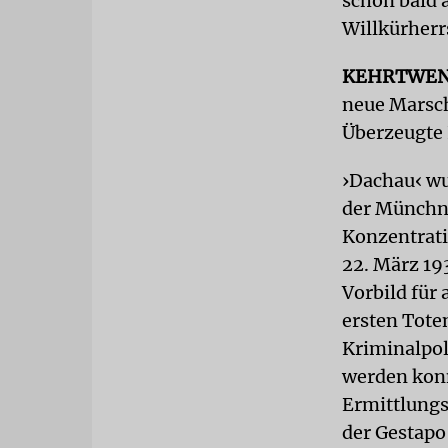
schon bald 
Willkürherr
KEHRTWE
neue Marsch
Überzeugte 
›Dachau‹ wu
der Münchne
Konzentrati
22. März 19
Vorbild für
ersten Tote
Kriminalpol
werden konn
Ermittlungs
der Gestapo 