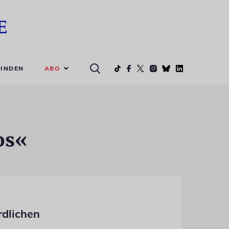
ABO
INDEN
os«
rdlichen