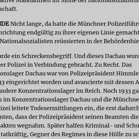
aktive Maßnahmen im Sinne der nationalsozialisti
schaft.
NDE
Nicht lange, da hatte die Münchner Polizeiführ
richtung endgültig zu ihrer eigenen Linie gemacht
Nationalsozialisten reüssierten in der Behördenhie
rde ein Schreckensbegriff. Und dieses Dachau wur
r Polizei in Verbindung gebracht. Zu Recht. Das
onslager Dachau war von Polizeipräsident Himml
33 eingerichtet worden und avancierte mit dessen 
 andere Konzentrationslager im Reich. Noch 1933 ga
n im Konzentrationslager Dachau und die Münchne
izei leitete Todesermittlungen ein, die erst dadurc
ten, dass der Polizeipräsident seinen Beamten die
akten wegnahm. Später halfen Kriminal- und Schu
tatkräftig, Gegner des Regimes in diese Hölle zu s