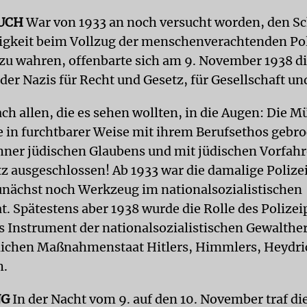
UCH
War von 1933 an noch versucht worden, den S
gkeit beim Vollzug der menschenverachtenden Pol
zu wahren, offenbarte sich am 9. November 1938 d
der Nazis für Recht und Gesetz, für Gesellschaft u
ach allen, die es sehen wollten, in die Augen: Die 
te in furchtbarer Weise mit ihrem Berufsethos gebro
ner jüdischen Glaubens und mit jüdischen Vorfahr
z ausgeschlossen! Ab 1933 war die damalige Polize
ächst noch Werkzeug im nationalsozialistischen
. Spätestens aber 1938 wurde die Rolle des Polize
 Instrument der nationalsozialistischen Gewalther
lichen Maßnahmenstaat Hitlers, Himmlers, Heydri
h.
NG
In der Nacht vom 9. auf den 10. November traf di