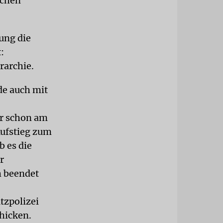
schen
ung die
:
rarchie.
de auch mit
er schon am
Aufstieg zum
b es die
r
h beendet
tzpolizei
chicken.