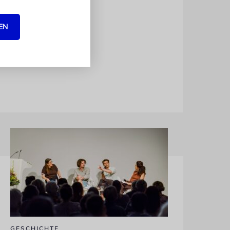
 lebt. Damit
ngtes ›NIE
EN
9. November
GESCHICHTE