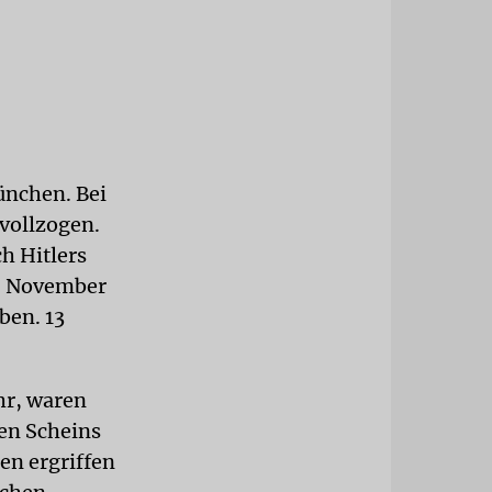
ünchen. Bei
 vollzogen.
h Hitlers
9. November
ben. 13
hr, waren
en Scheins
en ergriffen