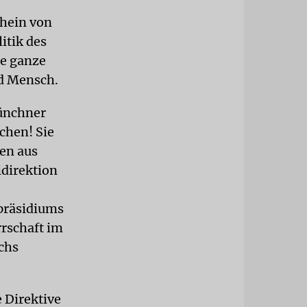
chein von
itik des
ie ganze
nd Mensch.
Münchner
chen! Sie
en aus
idirektion
ipräsidiums
rschaft im
chs
e Direktive