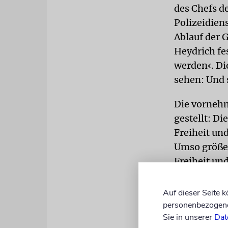
des Chefs d
Polizeidien
Ablauf der 
Heydrich fe
werden‹. Di
sehen: Und s
Die vornehm
gestellt: D
Freiheit un
Umso größer
Freiheit un
Aufgabe der 
Auf dieser Seite 
Es ist daher
personenbezogene 
und mit vol
Sie in unserer
Dat