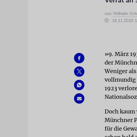
Verrat an
von
Wilhelm Sc
16.11.2010 1
»9. März 19
der Münchne
Weniger als
vollmundig 
1923 verlore
Nationalsoz
Doch kaum w
Münchner Po
für die Gew