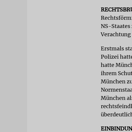
RECHTSBR
Rechtsförmi
NS-Staates 
Verachtung 
Erstmals st
Polizei hat
hatte Münch
ihrem Schut
München zun
Normenstaat
München als
rechtsfeind
überdeutlic
EINBINDU