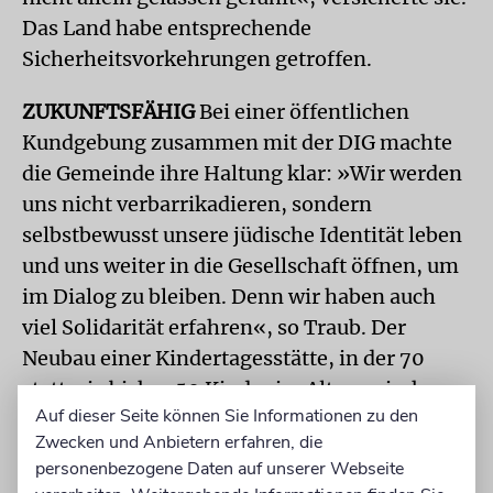
Das Land habe entsprechende
Sicherheitsvorkehrungen getroffen.
ZUKUNFTSFÄHIG
Bei einer öffentlichen
Kundgebung zusammen mit der DIG machte
die Gemeinde ihre Haltung klar: »Wir werden
uns nicht verbarrikadieren, sondern
selbstbewusst unsere jüdische Identität leben
und uns weiter in die Gesellschaft öffnen, um
im Dialog zu bleiben. Denn wir haben auch
viel Solidarität erfahren«, so Traub. Der
Neubau einer Kindertagesstätte, in der 70
statt wie bisher 50 Kinder im Alter zwischen
Auf dieser Seite können Sie Informationen zu den
sechs Monaten und sechs Jahren ganztägig
Zwecken und Anbietern erfahren, die
betreut werden, ist für die Gemeinde nicht
personenbezogene Daten auf unserer Webseite
zuletzt ein Zeichen zukunftsfähiger Vitalität.