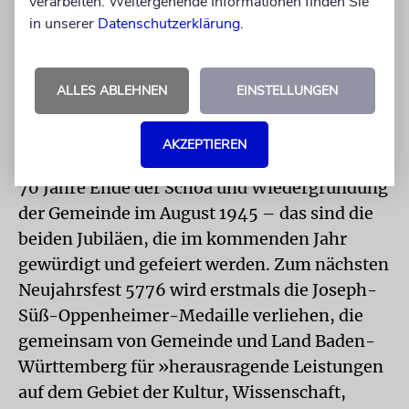
verarbeiten. Weitergehende Informationen finden Sie
Zwar stagniere die Zahl der Mitglieder bei
in unserer
Datenschutzerklärung
.
etwa 3000, »doch wir haben jetzt mehr junge
Familien und mehr Kinder«, sagt Traub. Auch
ALLES ABLEHNEN
EINSTELLUNGEN
in der jüdischen Grundschule hat die
Eingangsklasse erstmals eine Stärke von 15
Kindern erreicht.
AKZEPTIEREN
70 Jahre Ende der Schoa und Wiedergründung
der Gemeinde im August 1945 – das sind die
beiden Jubiläen, die im kommenden Jahr
gewürdigt und gefeiert werden. Zum nächsten
Neujahrsfest 5776 wird erstmals die Joseph-
Süß-Oppenheimer-Medaille verliehen, die
gemeinsam von Gemeinde und Land Baden-
Württemberg für »herausragende Leistungen
auf dem Gebiet der Kultur, Wissenschaft,