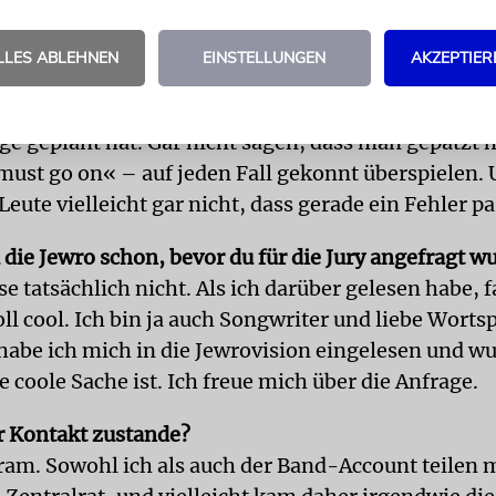
die Tänzer und Sänger bei der Jewro im Falle eines 
LLES ABLEHNEN
EINSTELLUNGEN
AKZEPTIER
eine Regel: Wenn etwas schiefgeht, sollte man das ü
chauer oder in dem Fall auch die Jury weiß ja nicht
ige geplant hat. Gar nicht sagen, dass man gepatzt 
ust go on« – auf jeden Fall gekonnt überspielen.
eute vielleicht gar nicht, dass gerade ein Fehler pas
 die Jewro schon, bevor du für die Jury angefragt w
e tatsächlich nicht. Als ich darüber gelesen habe, f
ll cool. Ich bin ja auch Songwriter und liebe Wortsp
 habe ich mich in die Jewrovision eingelesen und wu
e coole Sache ist. Ich freue mich über die Anfrage.
 Kontakt zustande?
ram. Sowohl ich als auch der Band-Account teilen