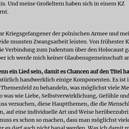
zis. Und meine Großeltern haben sich in einem KZ
rnt.
ar Kriegsgefangener der polnischen Armee und m
beide mussten Zwangsarbeit leisten. Von frühester 
 die Verbindung zum Judentum über den Holocaust 
ber ich werde mich keiner Glaubensgemeinschaft a
nn ein Lied sein, damit es Chancen auf den Titel ha
natürlich handwerklich einige Komponenten. Es ist
n Themenfeld zu behandeln, was möglichst viele M
So was wie Liebe, Selbstverwirklichung, Gefühle un
s versuchen, diese Hauptthemen, die die Mensch
en, auf eine individuelle Art und Weise herüberzubr
muss es schon so machen, dass man möglichst viel
ber es darf auch nicht banal werden. Was ich damit