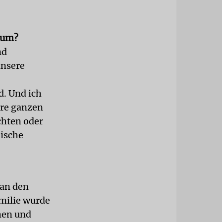
tum?
nd
unsere
d. Und ich
ere ganzen
chten oder
dische
 an den
amilie wurde
hen und