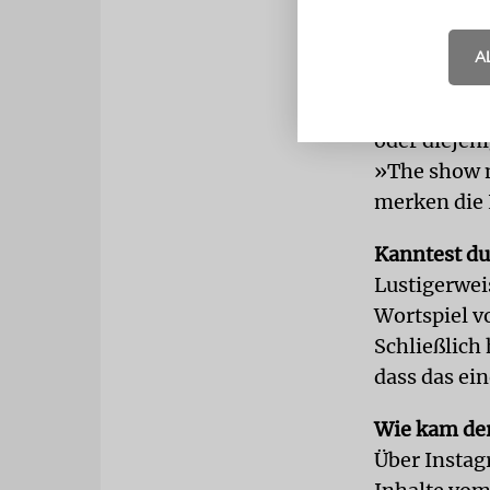
Wie sollten 
agieren?
A
Es gibt da 
denn die Zus
oder diejen
»The show m
merken die L
Kanntest du
Lustigerweis
Wortspiel vo
Schließlich
dass das ein
Wie kam der
Über Instag