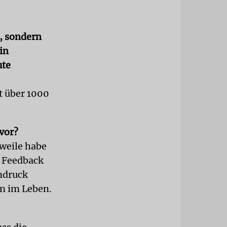
u, sondern
in
ute
t über 1000
 vor?
rweile habe
s Feedback
indruck
en im Leben.