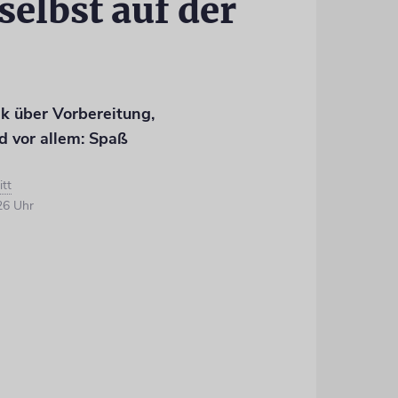
selbst auf der
ik über Vorbereitung,
d vor allem: Spaß
itt
26 Uhr