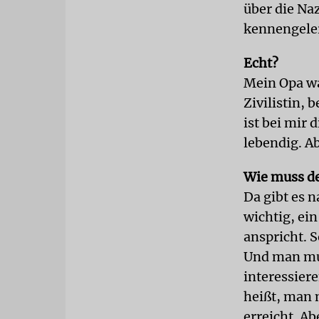
über die Na
kennengele
Echt?
Mein Opa w
Zivilistin, 
ist bei mir
lebendig. A
Wie muss de
Da gibt es 
wichtig, ei
anspricht. 
Und man mus
interessier
heißt, man 
erreicht. A