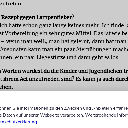
zutreten.
n Rezept gegen Lampenfieber?
 Ich hatte schon ganz lange keines mehr. Ich finde,
t Vorbereitung ein sehr gutes Mittel. Das ist wie b
 – wenn man weiß, man hat gelernt, dann hat man 
. Ansonsten kann man ein paar Atemübungen mache
hnen, ein paar Liegestütze und dann geht es los.
 Worten würdest du die Kinder und Jugendlichen tr
t ihrem Act unzufrieden sind? Es kann ja auch dur
ehen.
dazu. Ich würde sagen, niemand, der heute erfolgrei
Mal perfekt. Jeder ist mal auf die Schnauze gefloge
können Sie Informationen zu den Zwecken und Anbietern erfahre
en Niederlagen gewachsen. Damit man gewinnen k
Daten auf unserer Webseite verarbeiten. Weitergehende Infor
rnen zu verlieren.
enschutzerklärung
.