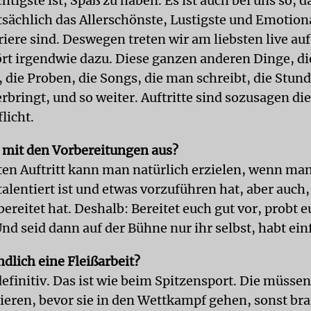
htigste ist, Spaß zu haben. Es ist auch bei uns so, d
tsächlich das Allerschönste, Lustigste und Emotion
iere sind. Deswegen treten wir am liebsten live auf.
rt irgendwie dazu. Diese ganzen anderen Dinge, d
, die Proben, die Songs, die man schreibt, die Stun
rbringt, und so weiter. Auftritte sind sozusagen die
flicht.
s mit den Vorbereitungen aus?
en Auftritt kann man natürlich erzielen, wenn man
 talentiert ist und etwas vorzuführen hat, aber auc
bereitet hat. Deshalb: Bereitet euch gut vor, probt 
nd seid dann auf der Bühne nur ihr selbst, habt ein
endlich eine Fleißarbeit?
efinitiv. Das ist wie beim Spitzensport. Die müssen
nieren, bevor sie in den Wettkampf gehen, sonst bra