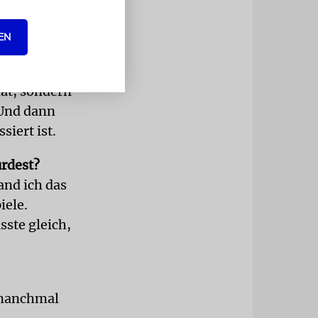
Falles
EN
berspielen,
, was der
hat, sondern
 Und dann
siert ist.
urdest?
and ich das
iele.
sste gleich,
 manchmal