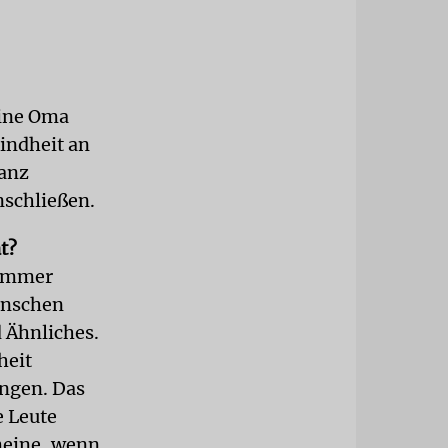
eine Oma
Kindheit an
ganz
nschließen.
t?
 immer
enschen
d Ähnliches.
heit
ingen. Das
e Leute
 meine, wenn