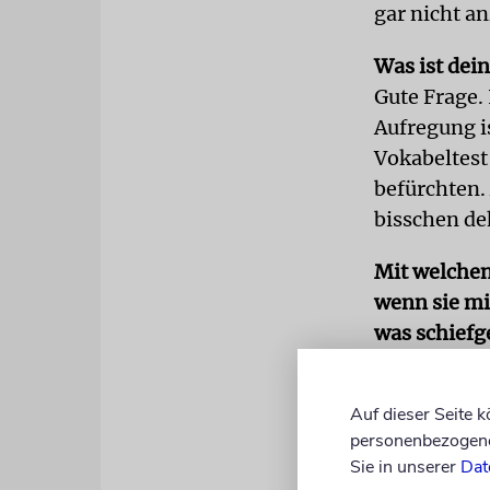
gar nicht an
Was ist dei
Gute Frage.
Aufregung is
Vokabeltest
befürchten
bisschen de
Mit welchen
wenn sie mi
was schiefg
Das gehört 
beim ersten 
Auf dieser Seite 
sind an ihr
personenbezogene 
man auch le
Sie in unserer
Dat