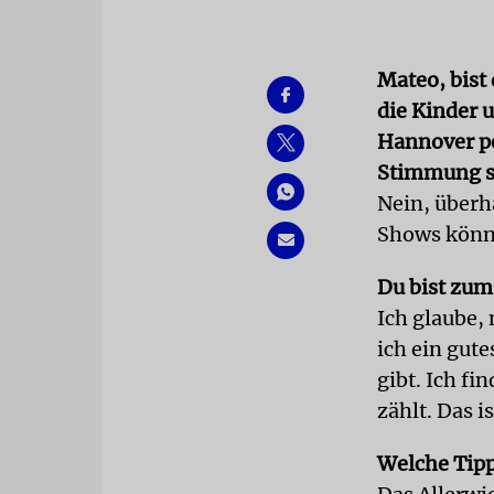
Mateo, bist
die Kinder 
Hannover pe
Stimmung s
Nein, überh
Shows könne
Du bist zum 
Ich glaube,
ich ein gut
gibt. Ich fi
zählt. Das i
Welche Tipp