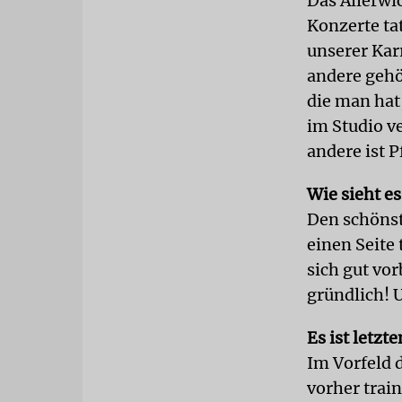
Das Allerwic
Konzerte ta
unserer Karr
andere gehö
die man hat
im Studio ve
andere ist P
Wie sieht e
Den schönst
einen Seite
sich gut vor
gründlich! U
Es ist letzt
Im Vorfeld d
vorher trai