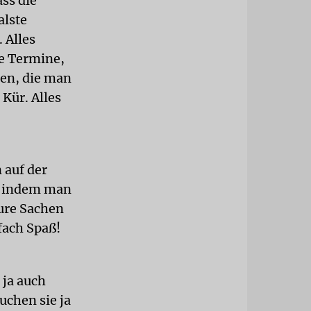
ass die
alste
 Alles
ie Termine,
den, die man
 Kür. Alles
 auf der
h, indem man
eure Sachen
fach Spaß!
 ja auch
uchen sie ja