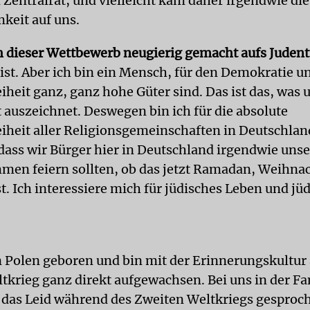
 Zentralrat, und vielleicht kam daher irgendwie die
eit auf uns.
h dieser Wettbewerb neugierig gemacht aufs Juden
eist. Aber ich bin ein Mensch, für den Demokratie u
iheit ganz, ganz hohe Güter sind. Das ist das, was 
t auszeichnet. Deswegen bin ich für die absolute
eiheit aller Religionsgemeinschaften in Deutschlan
 dass wir Bürger hier in Deutschland irgendwie uns
men feiern sollten, ob das jetzt Ramadan, Weihna
t. Ich interessiere mich für jüdisches Leben und jü
n Polen geboren und bin mit der Erinnerungskultur
tkrieg ganz direkt aufgewachsen. Bei uns in der F
das Leid während des Zweiten Weltkriegs gesproc