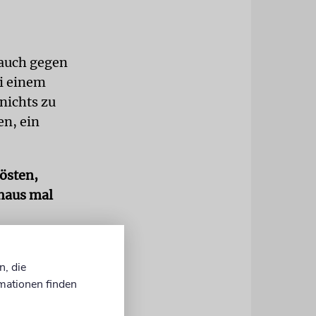
 auch gegen
ei einem
nichts zu
n, ein
östen,
chaus mal
ch ist, war
n. Die Leute
n, die
ann, muss
mationen finden