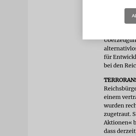
Reichsbürge
A
durch«, bet
Der klare u
Überzeugung
alternativl
für Entwick
bei den Rei
TERRORAN
Reichsbürge
einem vertr
wurden rech
zugetraut. S
Aktionen« b
dass derzei