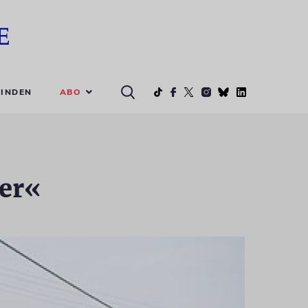
ABO
INDEN
er«