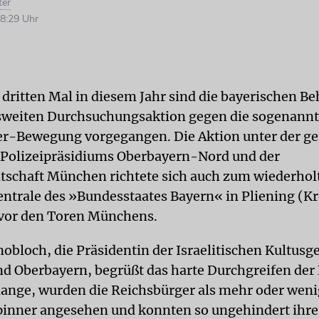
ter
8:29 Uhr
 dritten Mal in diesem Jahr sind die bayerischen B
sweiten Durchsuchungsaktion gegen die sogenann
er-Bewegung vorgegangen. Die Aktion unter der 
 Polizeipräsidiums Oberbayern-Nord und der
tschaft München richtete sich auch zum wiederhol
entrale des »Bundesstaates Bayern« in Pliening (Kr
vor den Toren Münchens.
nobloch, die Präsidentin der Israelitischen Kultus
 Oberbayern, begrüßt das harte Durchgreifen der
lange, wurden die Reichsbürger als mehr oder weni
inner angesehen und konnten so ungehindert ihre