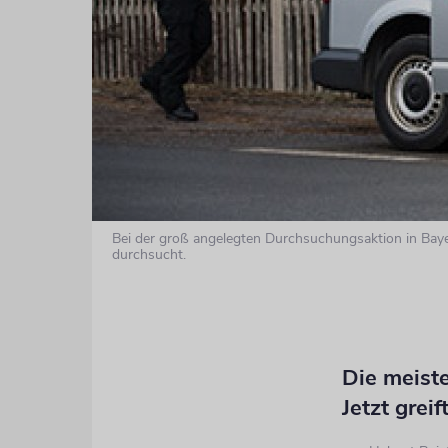
Bei der groß angelegten Durchsuchungsaktion in Ba
durchsucht.
Die meist
Jetzt greif