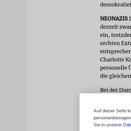
demokratief
NEONAZIS
derzeit zwa
ein, trotzd
rechten Ext
entspreche
Charlotte K
personelle 
die gleiche
Bei der Dur
allem gegen
Bayern erst
Auf dieser Seite 
festgenomme
personenbezogene 
Unterlagen 
Sie in unserer
Dat
gefunden, ab