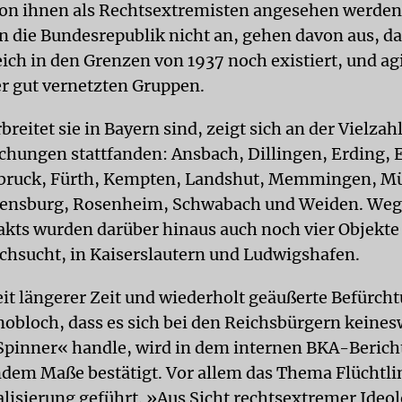
on ihnen als Rechtsextremisten angesehen werde
n die Bundesrepublik nicht an, gehen davon aus, da
ich in den Grenzen von 1937 noch existiert, und ag
er gut vernetzten Gruppen.
breitet sie in Bayern sind, zeigt sich an der Vielzahl
hungen stattfanden: Ansbach, Dillingen, Erding, 
dbruck, Fürth, Kempten, Landshut, Memmingen, M
gensburg, Rosenheim, Schwabach und Weiden. Weg
kts wurden darüber hinaus auch noch vier Objekte
chsucht, in Kaiserslautern und Ludwigshafen.
eit längerer Zeit und wiederholt geäußerte Befürch
nobloch, dass es sich bei den Reichsbürgern keine
pinner« handle, wird in dem internen BKA-Bericht
dem Maße bestätigt. Vor allem das Thema Flüchtli
alisierung geführt. »Aus Sicht rechtsextremer Ideol