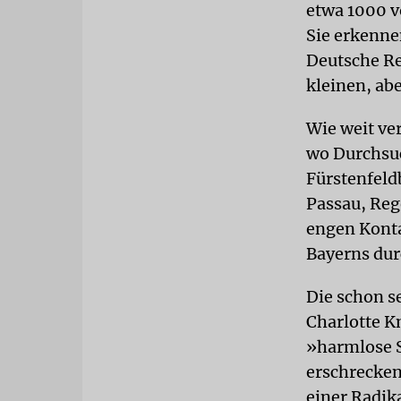
etwa 1000 v
Sie erkenne
Deutsche Re
kleinen, ab
Wie weit ver
wo Durchsuc
Fürstenfel
Passau, Re
engen Konta
Bayerns dur
Die schon s
Charlotte K
»harmlose S
erschrecken
einer Radik