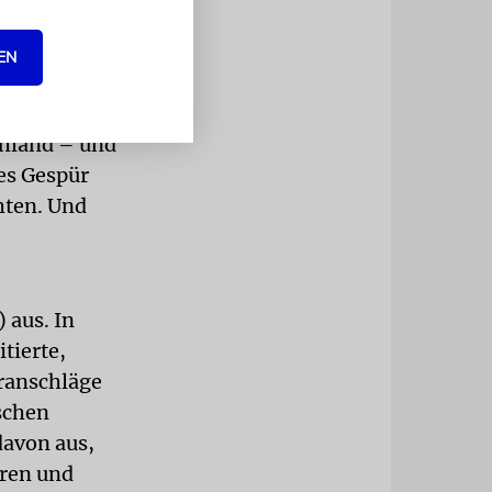
t setzt sich
EN
ist nach
chland – und
nes Gespür
hten. Und
 aus. In
tierte,
ranschläge
ischen
davon aus,
ören und