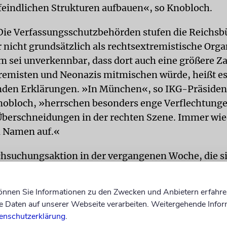
eindlichen Strukturen aufbauen«, so Knobloch.
Die Verfassungsschutzbehörden stufen die Reichsb
r nicht grundsätzlich als rechtsextremistische Orga
em sei unverkennbar, dass dort auch eine größere Z
remisten und Neonazis mitmischen würde, heißt es
nden Erklärungen. »In München«, so IKG-Präsiden
nobloch, »herrschen besonders enge Verflechtung
Überschneidungen in der rechten Szene. Immer wie
n Namen auf.«
chsuchungsaktion in der vergangenen Woche, die si
 das Führungspersonal richtete und sich auf 28 Obj
reckte, wurde ein per Haftbefehl gesuchter Reichsb
können Sie Informationen zu den Zwecken und Anbietern erfahre
n, Datenträger, Blankoausweise und zahlreiche 
Daten auf unserer Webseite verarbeiten. Weitergehende Infor
sichergestellt. Waffen und Munition wurden diesma
enschutzerklärung
.
er das Ziel ist klar. »Auch wenn sich die selbst er