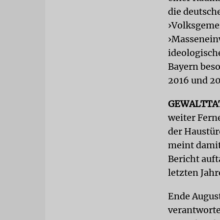
die deutsch
›Volksgemei
›Masseneinw
ideologisch
Bayern beso
2016 und 20
GEWALTTA
weiter Fern
der Haustür
meint damit
Bericht auf
letzten Jah
Ende August
verantworte