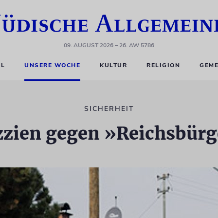
09. AUGUST 2026
– 26. AW 5786
EL
UNSERE WOCHE
KULTUR
RELIGION
GEME
SICHERHEIT
zzien gegen »Reichsbürg