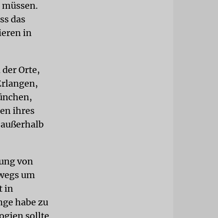
n müssen.
ss das
ieren in
 der Orte,
Erlangen,
ünchen,
en ihres
 außerhalb
tung von
swegs um
 in
nge habe zu
ogien sollte