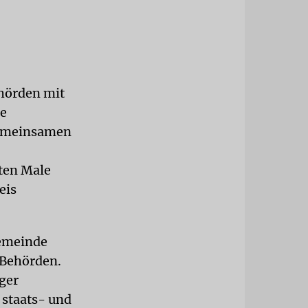
ehörden mit
te
gemeinsamen
ten Male
eis
gemeinde
 Behörden.
ger
 staats- und