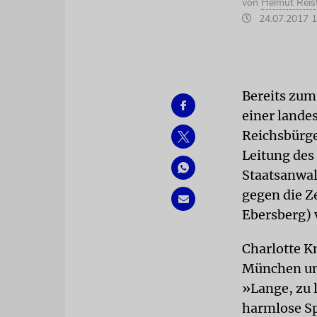
von
Helmut Reis
24.07.2017 1
Bereits zum
einer lande
Reichsbürg
Leitung des
Staatsanwal
gegen die Z
Ebersberg) 
Charlotte K
München und
»Lange, zu 
harmlose Sp