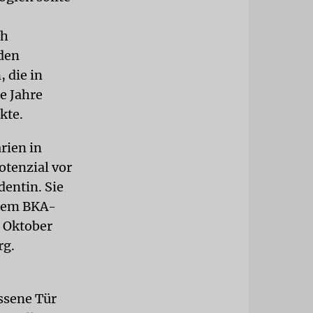
ch
den
 die in
e Jahre
kte.
rien in
otenzial vor
dentin. Sie
 dem BKA-
m Oktober
rg.
ssene Tür