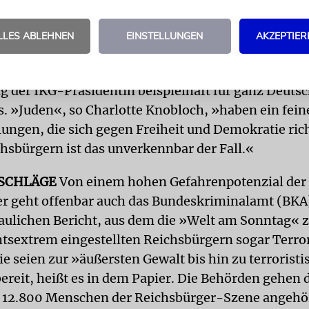
r noch so zu widersetzen versuchen, der Rechtsstaa
LLES ABLEHNEN
EINSTELLUNGEN
AKZEPTIER
onte Bayerns Innenminister Joachim Herrmann.
nd entschiedene Kurs von Innenminister Herrmann 
 der IKG-Präsidentin beispielhaft für ganz Deuts
os. »Juden«, so Charlotte Knobloch, »haben ein fei
lungen, die sich gegen Freiheit und Demokratie ric
chsbürgern ist das unverkennbar der Fall.«
SCHLÄGE
Von einem hohen Gefahrenpotenzial der
r geht offenbar auch das Bundeskriminalamt (BKA)
aulichen Bericht, aus dem die »Welt am Sonntag« zi
tsextrem eingestellten Reichsbürgern sogar Terro
ie seien zur »äußersten Gewalt bis hin zu terrorist
ereit, heißt es in dem Papier. Die Behörden gehen 
t 12.800 Menschen der Reichsbürger-Szene angeh