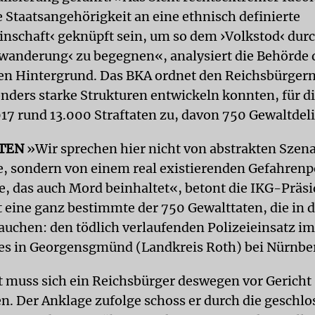
e Staatsangehörigkeit an eine ethnisch definierte
nschaft‹ geknüpft sein, um so dem ›Volkstod‹ dur
anderung‹ zu begegnen«, analysiert die Behörde 
en Hintergrund. Das BKA ordnet den Reichsbürgern,
nders starke Strukturen entwickeln konnten, für di
17 rund 13.000 Straftaten zu, davon 750 Gewaltdeli
TEN
»Wir sprechen hier nicht von abstrakten Szena
e, sondern von einem real existierenden Gefahrenp
e, das auch Mord beinhaltet«, betont die IKG-Präsi
 eine ganz bestimmte der 750 Gewalttaten, die in
tauchen: den tödlich verlaufenden Polizeieinsatz i
res in Georgensgmünd (Landkreis Roth) bei Nürnbe
 muss sich ein Reichsbürger deswegen vor Gericht
n. Der Anklage zufolge schoss er durch die geschlo