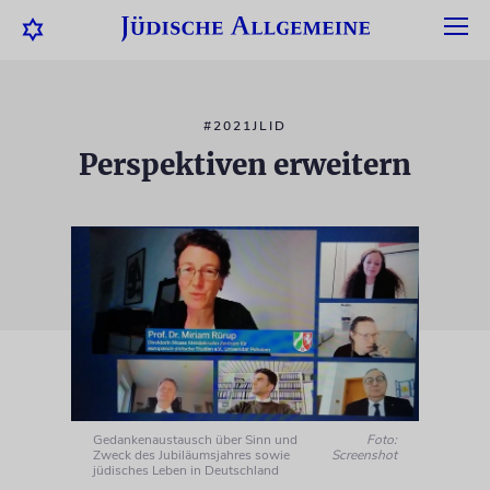
#2021JLID
Perspektiven erweitern
Gedankenaustausch über Sinn und
Foto:
Zweck des Jubiläumsjahres sowie
Screenshot
jüdisches Leben in Deutschland