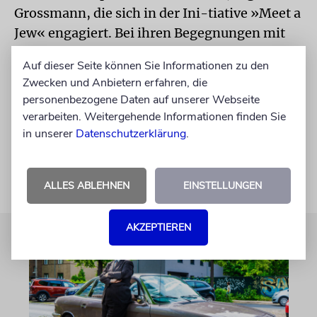
Grossmann, die sich in der Ini-tiative »Meet a
Jew« engagiert. Bei ihren Begegnungen mit
Schülern stelle sie fest, dass die Jugendlichen
Auf dieser Seite können Sie Informationen zu den
»viel weniger Scheu haben, Fragen zu
Zwecken und Anbietern erfahren, die
stellen«. Mehr Menschen die Befangenheit zu
personenbezogene Daten auf unserer Webseite
nehmen, ist für Grossmann eine der Aufgaben
verarbeiten. Weitergehende Informationen finden Sie
im Jubiläumsjahr.
in unserer
Datenschutzerklärung
.
ALLES ABLEHNEN
EINSTELLUNGEN
AKZEPTIEREN