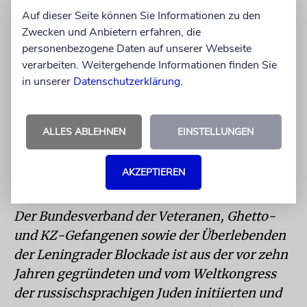
Der Dichter und Zeitzeuge Zolotkovsky ist
Auf dieser Seite können Sie Informationen zu den
begeistert, wie der Zentralratspräsident diese
Zwecken und Anbietern erfahren, die
personenbezogene Daten auf unserer Webseite
interkulturelle Herausforderung
verarbeiten. Weitergehende Informationen finden Sie
meistert: »Er macht das ganz richtig, wie er
in unserer
Datenschutzerklärung
.
den Wodka kippt!« Freudig ruft er mit den
anderen zusammen laut: »L’Chaim!«. Die
Freude ist ganz auf Graumanns Seite. Eine
ALLES ABLEHNEN
EINSTELLUNGEN
zweite Runde lehnt er allerdings ab und
verspricht: »Ich werde wiederkommen!«
AKZEPTIEREN
Veteranen-Verband
Der Bundesverband der Veteranen, Ghetto-
und KZ-Gefangenen sowie der Überlebenden
der Leningrader Blockade ist aus der vor zehn
Jahren gegründeten und vom Weltkongress
der russischsprachigen Juden initiierten und