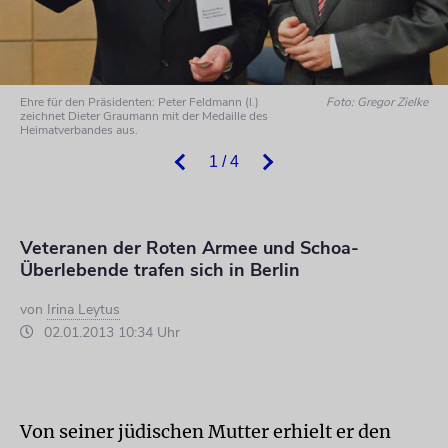
Ehre für den Präsidenten: Peter Feldmann (l.)
Foto: Gregor Zielke
zeichnet Dieter Graumann mit der Medaille des
Heimatverbandes aus.
1 / 4
Veteranen der Roten Armee und Schoa-
Überlebende trafen sich in Berlin
von
Irina Leytus
02.01.2013 10:34 Uhr
Von seiner jüdischen Mutter erhielt er den