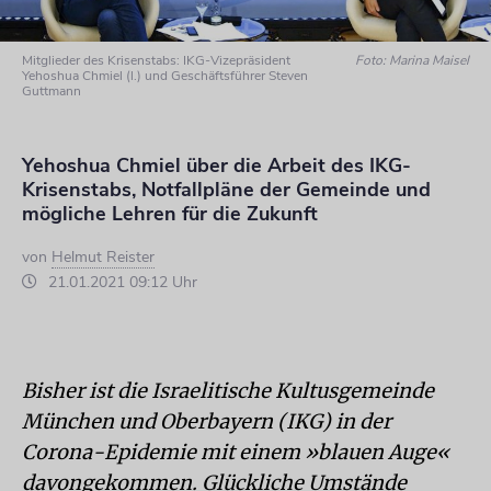
Mitglieder des Krisenstabs: IKG-Vizepräsident
Foto: Marina Maisel
Yehoshua Chmiel (l.) und Geschäftsführer Steven
Guttmann
Yehoshua Chmiel über die Arbeit des IKG-
Krisenstabs, Notfallpläne der Gemeinde und
mögliche Lehren für die Zukunft
von
Helmut Reister
21.01.2021 09:12 Uhr
Bisher ist die Israelitische Kultusgemeinde
München und Oberbayern (IKG) in der
Corona-Epidemie mit einem »blauen Auge«
davongekommen. Glückliche Umstände