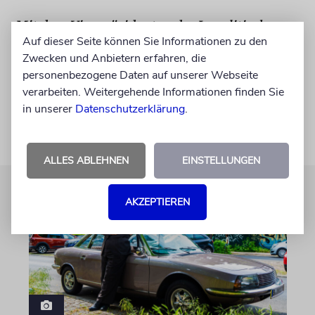
Mit dem Vizepräsidenten der Israelitischen
Auf dieser Seite können Sie Informationen zu den
Kultusgemeinde München und Oberbayern
Zwecken und Anbietern erfahren, die
und Leiter des Krisenstabs der Gemeinde
personenbezogene Daten auf unserer Webseite
sprach Helmut Reister.
verarbeiten. Weitergehende Informationen finden Sie
in unserer
Datenschutzerklärung
.
ALLES ABLEHNEN
EINSTELLUNGEN
AKZEPTIEREN