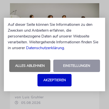
Auf dieser Seite können Sie Informationen zu den
Zwecken und Anbietern erfahren, die
personenbezogene Daten auf unserer Webseite
verarbeiten. Weitergehende Informationen finden Sie
in unserer
Datenschutzerklärung
.
GESCHICHTE
Bedrohlich aktuell
ALLES ABLEHNEN
EINSTELLUNGEN
Ein Forschungsprojekt von NS-Dokuzentrum
und Lenbachhaus untersucht, wie völkische
AKZEPTIEREN
Gedanken vor dem Ersten Weltkrieg wirkten
von Luis Gruhler
05.08.2026