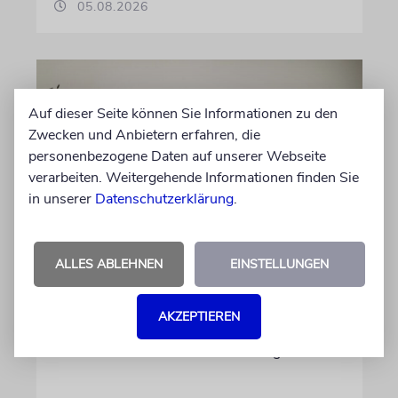
05.08.2026
Auf dieser Seite können Sie Informationen zu den
Zwecken und Anbietern erfahren, die
personenbezogene Daten auf unserer Webseite
verarbeiten. Weitergehende Informationen finden Sie
in unserer
Datenschutzerklärung
.
GESCHICHTE
ALLES ABLEHNEN
EINSTELLUNGEN
Bedrohlich aktuell
Ein Forschungsprojekt von NS-Dokuzentrum
AKZEPTIEREN
und Lenbachhaus untersucht, wie völkische
Gedanken vor dem Ersten Weltkrieg wirkten