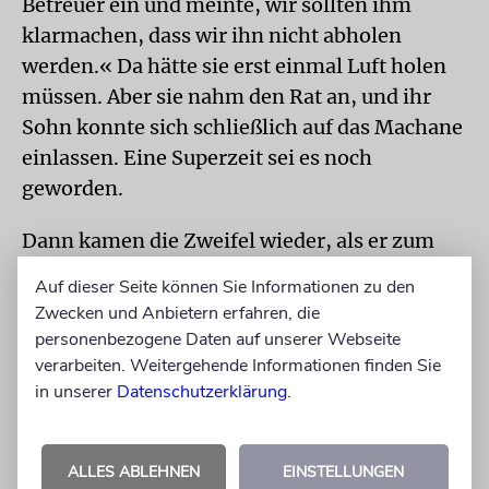
Betreuer ein und meinte, wir sollten ihm
klarmachen, dass wir ihn nicht abholen
werden.« Da hätte sie erst einmal Luft holen
müssen. Aber sie nahm den Rat an, und ihr
Sohn konnte sich schließlich auf das Machane
einlassen. Eine Superzeit sei es noch
geworden.
Dann kamen die Zweifel wieder, als er zum
ZWST-Ferienlager aufbrechen sollte. »Er
Auf dieser Seite können Sie Informationen zu den
hatte sich das vorher so gewünscht.« Nun
Zwecken und Anbietern erfahren, die
stand er am Flughafen, wollte nicht mehr und
personenbezogene Daten auf unserer Webseite
heulte. Sie habe sich wie eine Rabenmutter
verarbeiten. Weitergehende Informationen finden Sie
in unserer
Datenschutzerklärung
.
gefühlt, dass er nun gegen seinen Willen
reisen sollte. »Er kam glücklich wieder, und
der Knoten war geplatzt.« Neulich rief er
ALLES ABLEHNEN
EINSTELLUNGEN
allerdings dann doch kurz von einem Camp