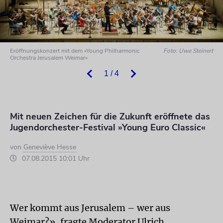
Eröffnungskonzert mit dem »Young Philharmonic
Foto: Uwe Steinert
Orchestra Jerusalem Weimar«
1 / 4
Mit neuen Zeichen für die Zukunft eröffnete das
Jugendorchester-Festival »Young Euro Classic«
von
Geneviève Hesse
07.08.2015 10:01 Uhr
Wer kommt aus Jerusalem – wer aus
Weimar?», fragte Moderator Ulrich