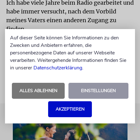
Ich habe viele Jahre beim Radio gearbeitet und
habe immer versucht, nach dem Vorbild
meines Vaters einen anderen Zugang zu
finden.
Auf dieser Seite können Sie Informationen zu den
Mit Nicola Lubitsch sprach Katrin Richter.
Zwecken und Anbietern erfahren, die
personenbezogene Daten auf unserer Webseite
Mehr Informationen zu Ernst Lubitschs Werk
verarbeiten. Weitergehende Informationen finden Sie
unter www.babylonberlin.de
in unserer
Datenschutzerklärung
.
ALLES ABLEHNEN
EINSTELLUNGEN
AKZEPTIEREN