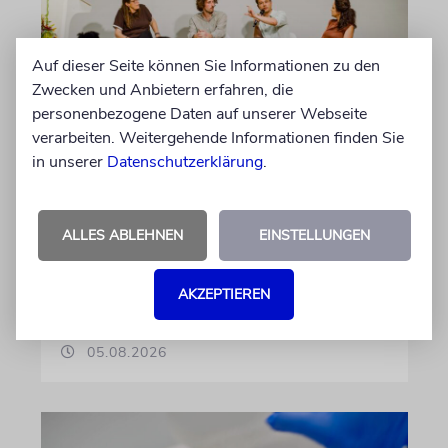
Auf dieser Seite können Sie Informationen zu den
Zwecken und Anbietern erfahren, die
personenbezogene Daten auf unserer Webseite
verarbeiten. Weitergehende Informationen finden Sie
GESCHICHTE
in unserer
Datenschutzerklärung
.
Bedrohlich aktuell
Ein Forschungsprojekt von NS-Dokuzentrum
ALLES ABLEHNEN
EINSTELLUNGEN
und Lenbachhaus untersucht, wie völkische
Gedanken vor dem Ersten Weltkrieg wirkten
AKZEPTIEREN
von Luis Gruhler
05.08.2026