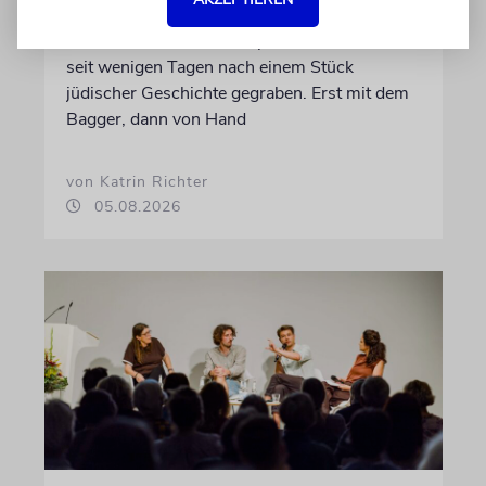
Schicht um Schicht
Dort, wo eben noch Parkplätze waren, wird
seit wenigen Tagen nach einem Stück
jüdischer Geschichte gegraben. Erst mit dem
Bagger, dann von Hand
von Katrin Richter
05.08.2026