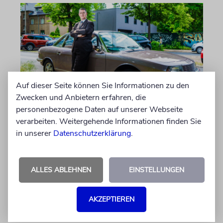
Auf dieser Seite können Sie Informationen zu den
Zwecken und Anbietern erfahren, die
personenbezogene Daten auf unserer Webseite
PORTRÄT
verarbeiten. Weitergehende Informationen finden Sie
Stil auf Rädern
in unserer
Datenschutzerklärung
.
Der Swing-Musiker Andrej Hermlin sammelt
Oldtimer – und fährt sie, statt sie nur in der
Garage zu bewundern. Ein Besuch in Pankow
ALLES ABLEHNEN
EINSTELLUNGEN
von Imanuel Marcus
AKZEPTIEREN
09.08.2026