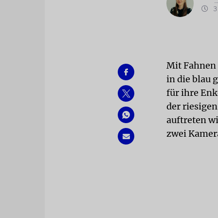
31
Mit Fahnen 
in die blau
für ihre Enk
der riesige
auftreten w
zwei Kamera