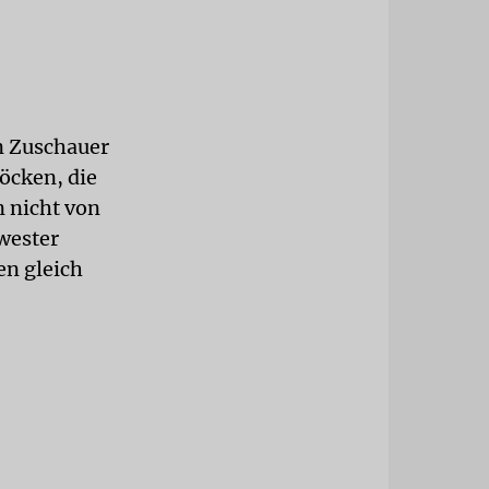
n Zuschauer
öcken, die
n nicht von
wester
en gleich