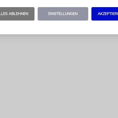
nen, Trostbonbons. Jetzt werden sie vor rund 3000
nnen und Zuschauern ihr Können beweisen.
LLES ABLEHNEN
EINSTELLUNGEN
AKZEPTIER