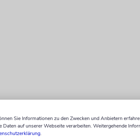
haben die Kinder und Jugendlichen der 13 jüdisch
können Sie Informationen zu den Zwecken und Anbietern erfahre
en an ihren Beiträgen gefeilt, Choreografien einstu
Daten auf unserer Webseite verarbeiten. Weitergehende Infor
en. Das ganze Wochenende war eine Generalprobe,
enschutzerklärung
.