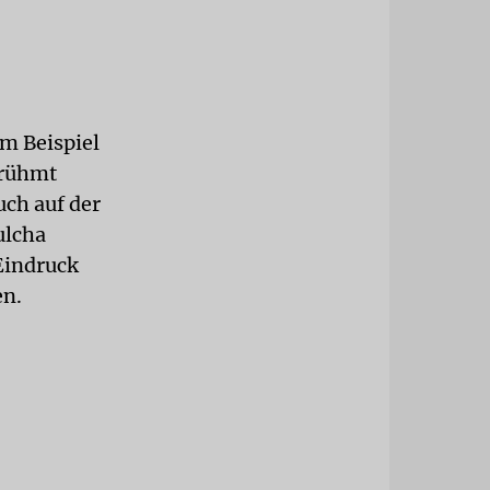
um Beispiel
erühmt
ch auf der
ulcha
Eindruck
en.