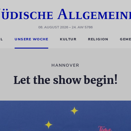
08. AUGUST 2026
– 24. AW 5786
EL
UNSERE WOCHE
KULTUR
RELIGION
GEME
HANNOVER
Let the show begin!