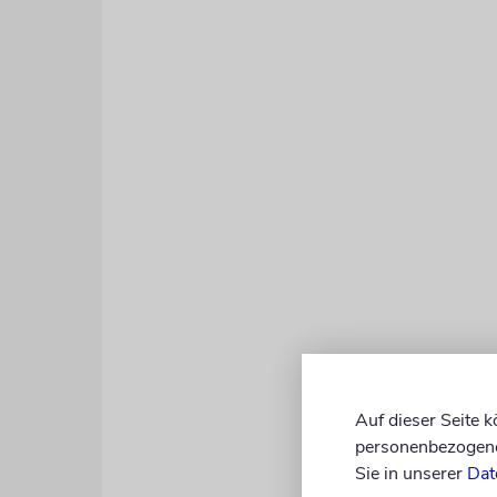
Monatelang 
Auf dieser Seite 
Jugendzentr
personenbezogene 
warmgesung
Sie in unserer
Dat