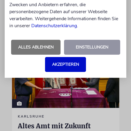
Zwecken und Anbietern erfahren, die
Oldtimer – und fährt sie, statt sie nur in der
personenbezogene Daten auf unserer Webseite
Garage zu bewundern. Ein Besuch in Pankow
verarbeiten. Weitergehende Informationen finden Sie
in unserer
Datenschutzerklärung
.
von Imanuel Marcus
09.08.2026
ALLES ABLEHNEN
EINSTELLUNGEN
AKZEPTIEREN
KARLSRUHE
Altes Amt mit Zukunft