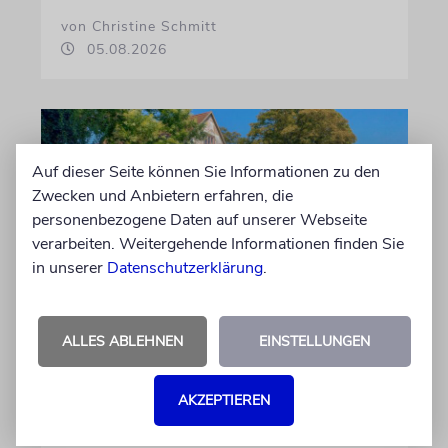
von Christine Schmitt
05.08.2026
Auf dieser Seite können Sie Informationen zu den
Zwecken und Anbietern erfahren, die
personenbezogene Daten auf unserer Webseite
verarbeiten. Weitergehende Informationen finden Sie
in unserer
Datenschutzerklärung
.
ERFURT
ALLES ABLEHNEN
EINSTELLUNGEN
Schicht um Schicht
Dort, wo eben noch Parkplätze waren, wird
AKZEPTIEREN
seit wenigen Tagen nach einem Stück
jüdischer Geschichte gegraben. Erst mit dem