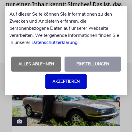
nur einen Inhalt kennt: Simches! Das ist, das
bleibt meine und unser aller Verantwortung.
Auf dieser Seite können Sie Informationen zu den
Mögen es vier gute Jahre für die IKG werden.
Zwecken und Anbietern erfahren, die
personenbezogene Daten auf unserer Webseite
Am Israel Chai!
verarbeiten. Weitergehende Informationen finden Sie
in unserer
Datenschutzerklärung
.
ALLES ABLEHNEN
EINSTELLUNGEN
AKZEPTIEREN