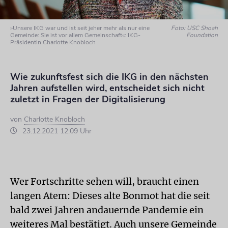
»Unsere IKG war und ist seit jeher mehr als nur eine
Foto: USC Shoah
Gemeinde: Sie ist vor allem Gemeinschaft«: IKG-
Foundation
Präsidentin Charlotte Knobloch
Wie zukunftsfest sich die IKG in den nächsten
Jahren aufstellen wird, entscheidet sich nicht
zuletzt in Fragen der Digitalisierung
von
Charlotte Knobloch
23.12.2021 12:09 Uhr
Wer Fortschritte sehen will, braucht einen
langen Atem: Dieses alte Bonmot hat die seit
bald zwei Jahren andauernde Pandemie ein
weiteres Mal bestätigt. Auch unsere Gemeinde