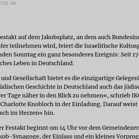
7:01 Uhr
estakt auf dem Jakobsplatz, an dem auch Bundesi
fer teilnehmen wird, feiert die Israelitische Kult
n Sonntag ein ganz besonderes Ereignis: Seit 17
isches Leben in Deutschland.
 und Gesellschaft bietet es die einzigartige Gelege
jüdischen Geschichte in Deutschland auch das jüdi
er Tage näher in den Blick zu nehmen«, schrieb I
 Charlotte Knob­loch in der Einladung. Darauf weist
sch im Herzen« hin.
er Festakt beginnt um 14 Uhr vor dem Gemeindeze
kob-Synagoge, der Einlass und ein kleines Vorpr