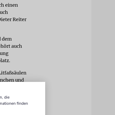
ch einen
auch
ieter Reiter
d dem
ehört auch
lung
latz.
Litfaßsäulen
München und
igt, die in
rsten
n, die
umentiert.
mationen finden
der Juden