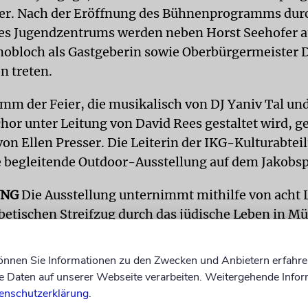
er. Nach der Eröffnung des Bühnenprogramms dur
es Jugendzentrums werden neben Horst Seehofer 
nobloch als Gastgeberin sowie Oberbürgermeister D
n treten.
m der Feier, die musikalisch von DJ Yaniv Tal un
or unter Leitung von David Rees gestaltet wird, g
von Ellen Presser. Die Leiterin der IKG-Kulturabtei
ie begleitende Outdoor-Ausstellung auf dem Jakobsp
UNG
Die Ausstellung unternimmt mithilfe von acht 
betischen Streifzug durch das jüdische Leben in 
Auf jeder Säule werden drei Ausstellungstafeln geze
en die Geschichte von Abraham de Municha, dem e
können Sie Informationen zu den Zwecken und Anbietern erfahre
uden in München, bis in die Gegenwart hinein dok
Daten auf unserer Webseite verarbeiten. Weitergehende Infor
enschutzerklärung
.
lung, die nicht nur die Verfolgung und Vertreibung 