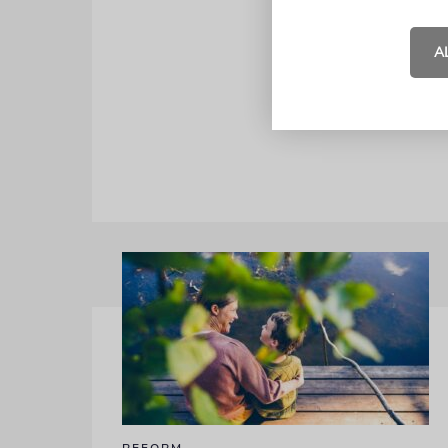
umfasst, so
transportier
A
und ihre Mi
Uhr vor Ort 