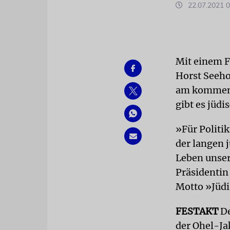
22.07.2021 0
Mit einem F
Horst Seeho
am kommende
gibt es jüd
»Für Politik
der langen 
Leben unser
Präsidentin
Motto »Jüdi
FESTAKT
D
der Ohel-Ja