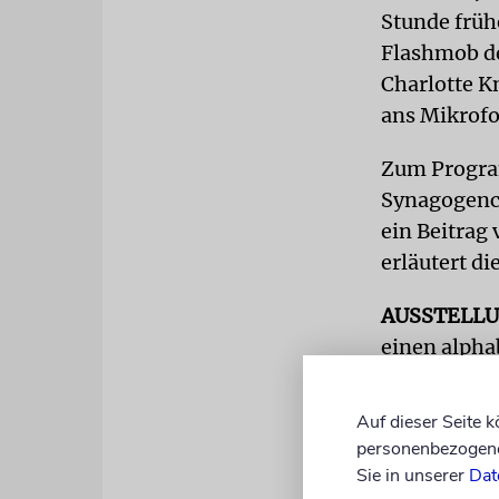
Stunde früh
Flashmob d
Charlotte K
ans Mikrofo
Zum Program
Synagogench
ein Beitrag 
erläutert d
AUSSTELL
einen alpha
Oberbayern. 
24 Buchstab
Auf dieser Seite 
erwähnten J
personenbezogene 
Sie in unserer
Dat
Die Ausstel