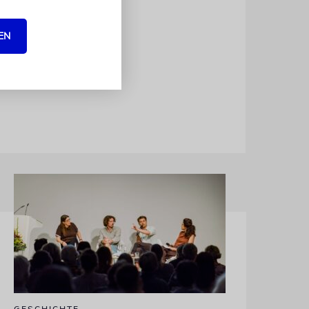
cht
Ellen Presser
EN
ag ab 13
g.