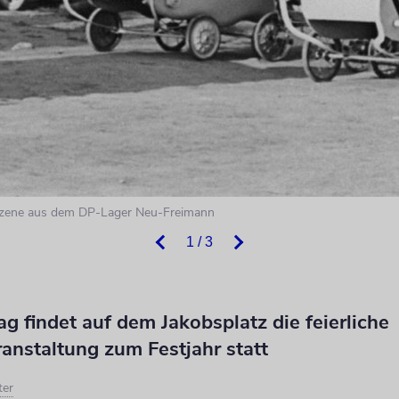
 Szene aus dem DP-Lager Neu-Freimann
1 / 3
 findet auf dem Jakobsplatz die feierliche
anstaltung zum Festjahr statt
ter