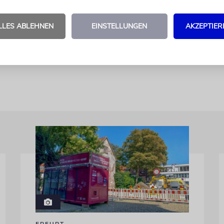
ndern auch Begriffe wie Zuwanderung und Zuversi
t, ist bis 8. Oktober auf dem Jakobsplatz zu sehen. 
LLES ABLEHNEN
EINSTELLUNGEN
AKZEPTIER
tarbeiterin Sibylle von Tiedemann stehen am Sonnt
für ein Gespräch über die Ausstellung zur Verfügun