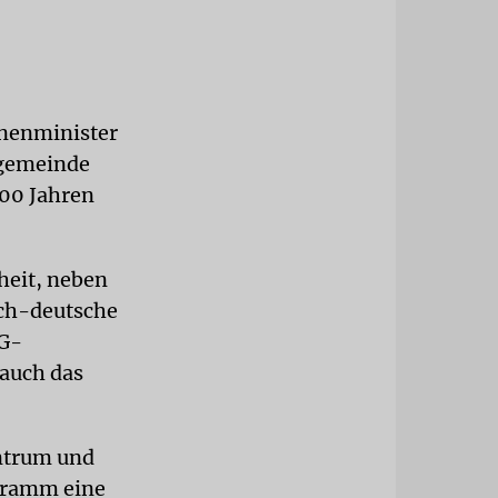
nnenminister
usgemeinde
00 Jahren
nheit, neben
sch-deutsche
KG-
 auch das
ntrum und
ogramm eine