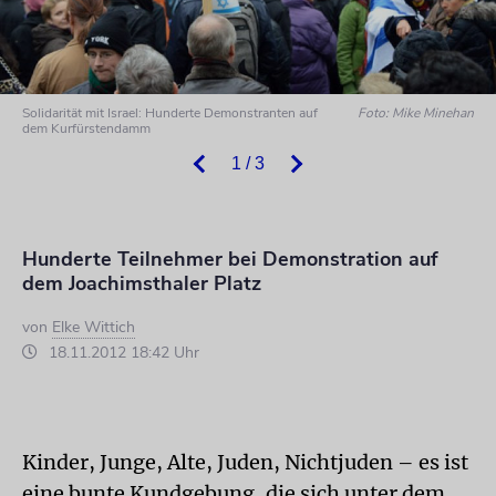
Solidarität mit Israel: Hunderte Demonstranten auf
Foto: Mike Minehan
dem Kurfürstendamm
1 / 3
Hunderte Teilnehmer bei Demonstration auf
dem Joachimsthaler Platz
von
Elke Wittich
18.11.2012 18:42 Uhr
Kinder, Junge, Alte, Juden, Nichtjuden – es ist
eine bunte Kundgebung, die sich unter dem