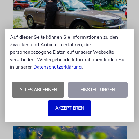
Auf dieser Seite können Sie Informationen zu den
Zwecken und Anbietern erfahren, die
PORTRÄT
personenbezogene Daten auf unserer Webseite
Stil auf Rädern
verarbeiten. Weitergehende Informationen finden Sie
in unserer
Datenschutzerklärung
.
Der Swing-Musiker Andrej Hermlin sammelt
Oldtimer – und fährt sie, statt sie nur in der
Garage zu bewundern. Ein Besuch in Pankow
ALLES ABLEHNEN
EINSTELLUNGEN
von Imanuel Marcus
06.08.2026
AKZEPTIEREN