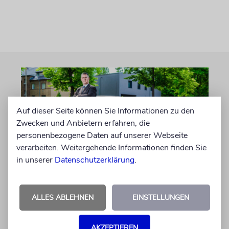
Auf dieser Seite können Sie Informationen zu den
Zwecken und Anbietern erfahren, die
personenbezogene Daten auf unserer Webseite
verarbeiten. Weitergehende Informationen finden Sie
in unserer
Datenschutzerklärung
.
PORTRÄT
Stil auf Rädern
ALLES ABLEHNEN
EINSTELLUNGEN
Der Swing-Musiker Andrej Hermlin sammelt
Oldtimer – und fährt sie, statt sie nur in der
AKZEPTIEREN