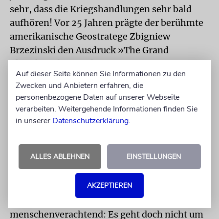
sehr, dass die Kriegshandlungen sehr bald
aufhören! Vor 25 Jahren prägte der berühmte
amerikanische Geostratege Zbigniew
Brzezinski den Ausdruck »The Grand
Chessboard«, mit dem er in seinem
Auf dieser Seite können Sie Informationen zu den
gleichnamigen Buch Eurasien bezeichnete –
Zwecken und Anbietern erfahren, die
auf diesem »großen Schachbrett« sollten die
personenbezogene Daten auf unserer Webseite
USA ihre Vorherrschaft als »die einzige
verarbeiten. Weitergehende Informationen finden Sie
Weltmacht« (so hieß die deutsche
in unserer
Datenschutzerklärung
.
Übersetzung des Buches) durchsetzen. Nach
Brzezinski hätte die Ukraine eine
ALLES ABLEHNEN
EINSTELLUNGEN
Schlüsselbedeutung in diesem »Spiel«. Ich
finde das Denken solcher Art, das heute die
AKZEPTIEREN
Politik gleichermaßen in Washington,
Moskau, London oder Brüssel bestimmt,
menschenverachtend: Es geht doch nicht um